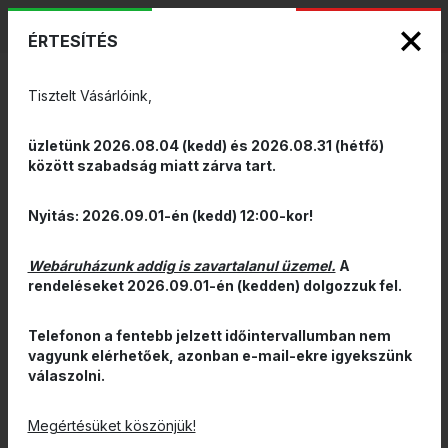
KIZÁRÓLAGOS PINARELLO ÉS WILIER
ENG
HUN
MÁRKAKÉPVISELET - Anno 1999
ÉRTESÍTÉS
0
Tisztelt Vásárlóink,
üzletünk 2026.08.04 (kedd) és 2026.08.31 (hétfő)
között szabadság miatt zárva tart.
Nyitás: 2026.09.01-én (kedd) 12:00-kor!
Webáruházunk addig is zavartalanul üzemel.
A
rendeléseket 2026.09.01-én (kedden) dolgozzuk fel.
Telefonon a fentebb jelzett időintervallumban nem
vagyunk elérhetőek, azonban e-mail-ekre igyekszünk
válaszolni.
Megértésüket köszönjük!