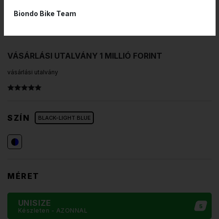
Biondo Bike Team
VÁSÁRLÁSI UTALVÁNY 1 MILLIÓ FORINT
vásárlási utalvány
SZÍN
BLACK-LIGHT BLUE
MÉRET
UNISIZE
5
Készleten
- AZONNAL