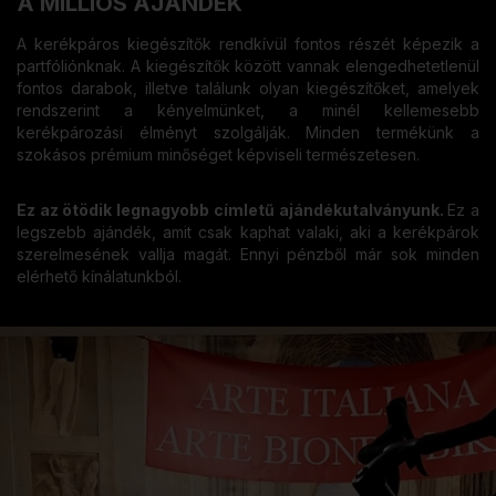
A MILLIÓS AJÁNDÉK
A kerékpáros kiegészítők rendkívül fontos részét képezik a
partfóliónknak. A kiegészítők között vannak elengedhetetlenül
fontos darabok, illetve találunk olyan kiegészítőket, amelyek
rendszerint a kényelmünket, a minél kellemesebb
kerékpározási élményt szolgálják. Minden termékünk a
szokásos prémium minőséget képviseli természetesen.
Ez az ötödik legnagyobb címletű ajándékutalványunk.
Ez a
legszebb ajándék, amit csak kaphat valaki, aki a kerékpárok
szerelmesének vallja magát. Ennyi pénzből már sok minden
elérhető kínálatunkból.