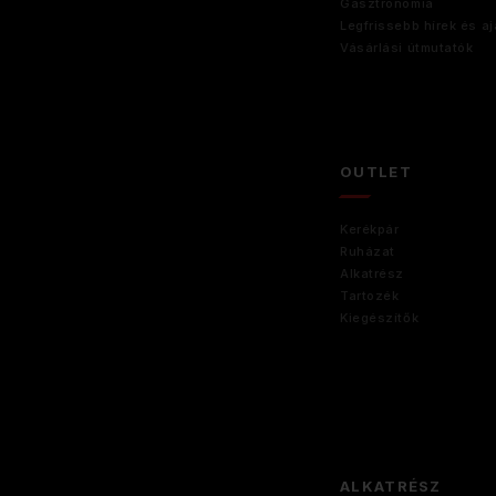
Gasztronómia
Legfrissebb hírek és aj
Vásárlási útmutatók
OUTLET
Kerékpár
Ruházat
Alkatrész
Tartozék
Kiegészítők
ALKATRÉSZ