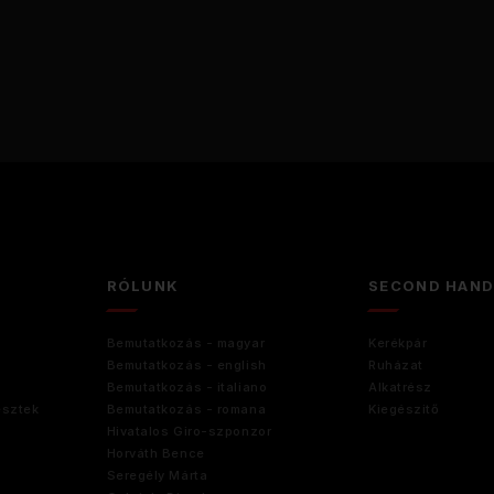
RÓLUNK
SECOND HAN
Bemutatkozás - magyar
Kerékpár
Bemutatkozás - english
Ruházat
Bemutatkozás - italiano
Alkatrész
esztek
Bemutatkozás - romana
Kiegészitő
Hivatalos Giro-szponzor
Horváth Bence
Seregély Márta