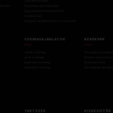
Gabriele Biondo
ánlatok
Forgalmazott márkáink
Egyesületünk története és
eredményei
Hogyan csatlakozhatsz hozzánk?
CSOMAGAJÁNLATOK
KERÉKPÁR
silver csomag
Országúti kerékpá
gold csomag
Gravel-cyclocross
platinum csomag
Mountain bike
diamond csomag
Szabadidő kerékp
TARTOZÉK
KIEGÉSZÍTŐK