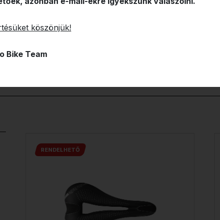
etőek, azonban e-mail-ekre igyekszünk válaszolni.
tésüket köszönjük!
o Bike Team
RENDELHETŐ