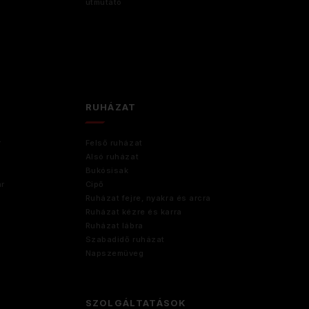
útmutató
RUHÁZAT
r
Felső ruházat
Alsó ruházat
Bukósisak
ár
Cipő
Ruházat fejre, nyakra és arcra
Ruházat kézre és karra
Ruházat lábra
Szabadidő ruházat
Napszemüveg
SZOLGÁLTATÁSOK