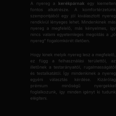
A nyereg a
kerékpárnak
egy kiemelten
fontos alkatrésze. A komfortérzetünk
szempontjából egy jól kiválasztott nyereg
rendkívül lényeges lehet. Mindenkinek más
nyereg a megfelelő, más kényelmes, így
nincs valami egyetemleges megoldás a „jó
nyereg” fogalomkörét illetően.
Hogy kinek melyik nyereg lesz a megfelelő,
ez függ a felhasználási területtől, az
illetőnek a testarányaitól, rugalmasságától
és testalkatától. Így mindenkinek a nyereg
egyéni választás kérdése. Kizárólag
prémium minőségű nyergekkel
foglalkozunk, így minden igényt ki tudunk
elégíteni.