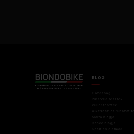
BLOG
KIZÁRÓLAGOS PINARELLO ÉS WILIER
MÁRKAKÉPVISELET - Anno 1999 -
Gazdaság
Pinarello tesztek
Wilier tesztek
Alkatrész és ruházat t
Márta blogja
Bence blogja
Sport és életmód