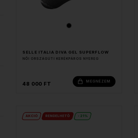
SELLE ITALIA DIVA GEL SUPERFLOW
NŐI ORSZÁGÚTI KERÉKPÁROS NYEREG
MEGNÉZEM
48 000 FT
AKCIÓ
RENDELHETŐ
- 21%