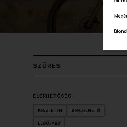
elérh
Megér
Biond
SZŰRÉS
ELÉRHETŐSÉG
KÉSZLETEN
RENDELHETŐ
LEGÚJABB