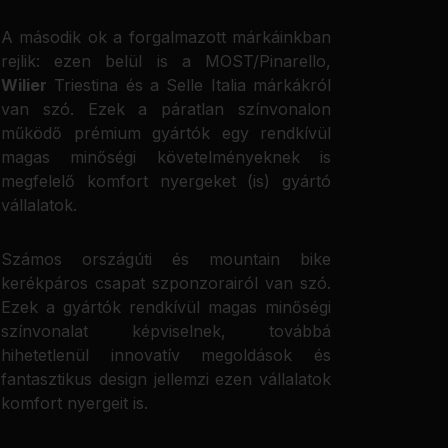
A második ok a forgalmazott márkáinkban
rejlik: ezen belül is a MOST/Pinarello,
Wilier
Triestina és a Selle Italia márkákról
van szó. Ezek a páratlan színvonalon
működő prémium gyártók egy rendkívül
magas minőségi követelményeknek is
megfelelő komfort nyergeket (is) gyártó
vállalatok.
Számos országúti és mountain bike
kerékpáros csapat szponzorairól van szó.
Ezek a gyártók rendkívül magas minőségi
színvonalat képviselnek, továbbá
hihetetlenül innovatív megoldások és
fantasztikus design jellemzi ezen vállalatok
komfort nyergeit is.