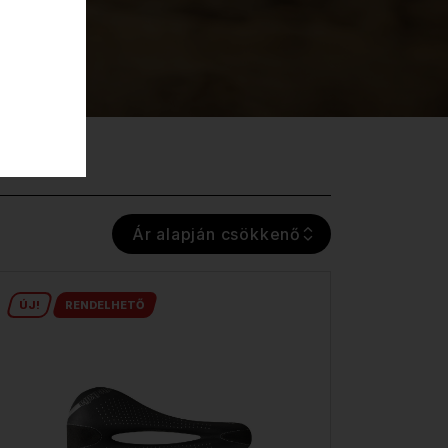
Ár alapján csökkenő
ÚJ!
RENDELHETŐ