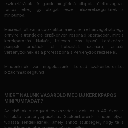
eszköztárának. A gumik megfelelő állapota életbevágóan
fontos lehet, így obligát része felszereltségünknek a
minipumpa.
Másrészt, ott van a cool-faktor, amely nem elhanyagolható egy
ennyire a trendekre érzékenyen rezonáló sportágban, mint a
kerékpározás. Nyilván, teljesen más típusú kerékpáros
pumpák érhetőek el hobbisták számára, amatőr
versenyzőknek és a professzionális versenyzők részére is.
Mindenkinek van megoldásunk, keresd szakembereinket
bizalommal: segítünk!
MIÉRT NÁLUNK VÁSÁROLD MEG ÚJ KERÉKPÁROS
MINIPUMPÁDAT?
Az első ok a negyed évszázados üzleti, és a 40 éven is
túlmutató versenytapasztalat. Szakembereink minden olyan
tudással rendelkeznek, amely ahhoz szükséges, hogy te a
lehető legnagyobb örömmel vásárolj nálunk.