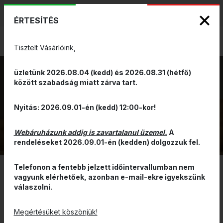
KIZÁRÓLAGOS PINARELLO ÉS WILIER
ENG
HUN
MÁRKAKÉPVISELET - Anno 1999
ÉRTESÍTÉS
0
Tisztelt Vásárlóink,
üzletünk 2026.08.04 (kedd) és 2026.08.31 (hétfő)
között szabadság miatt zárva tart.
MINIPUMPA
VISSZA
Nyitás: 2026.09.01-én (kedd) 12:00-kor!
Webáruházunk addig is zavartalanul üzemel.
A
rendeléseket 2026.09.01-én (kedden) dolgozzuk fel.
Telefonon a fentebb jelzett időintervallumban nem
vagyunk elérhetőek, azonban e-mail-ekre igyekszünk
SZŰRÉS
válaszolni.
ÁR ALAPJÁN CSÖKKENŐ
Megértésüket köszönjük!
ÚJ!