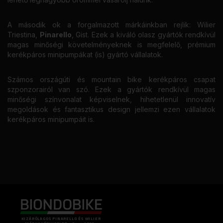
A második ok a forgalmazott márkáinkban rejlik: Wilier
Triestina,
Pinarello
, Gist. Ezek a kiváló olasz gyártók rendkívül
magas minőségi követelményeknek is megfelelő, prémium
kerékpáros minipumpákat (is) gyártó vállalatok.
Számos országúti és mountain bike kerékpáros csapat
szponzorairól van szó. Ezek a gyártók rendkívül magas
minőségi színvonalat képviselnek, hihetetlenül innovatív
megoldások és fantasztikus design jellemzi ezen vállalatok
kerékpáros minipumpáit is.
KIZÁRÓLAGOS PINARELLO ÉS WILIER