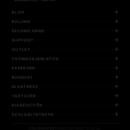
MÁRKAKÉPVISELET - Anno 1999 -
BLOG
RÓLUNK
SECOND HAND
SUPPORT
OUTLET
CSOMAGAJÁNLATOK
KERÉKPÁR
RUHÁZAT
ALKATRÉSZ
TARTOZÉK
KIEGÉSZÍTŐK
SZOLGÁLTATÁSOK
1039, BUDAPEST
PÜNKÖSDFÜRDŐ UTCA 48.