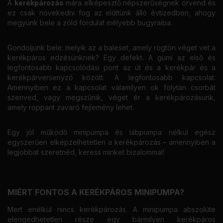
A
kerékpározás
mára elképesztő népszerűségnek örvend és
ez csak növekedni fog az előttünk álló évtizedben, ahogy
megyünk bele a zöld fordulat mélyebb bugyraiba.
Gondoljunk bele: melyik az a baleset, amely rögtön véget vet a
kerékpáros edzésünknek? Egy defekt. A gumi az első és
legfontosabb kapcsolódási pont az út és a kerékpár és a
kerékpárversenyző között. A legfontosabb kapcsolat.
Amennyiben ez a kapcsolat valamilyen ok folytán csorbát
szenved, vagy megszűnik, véget ér a kerékpározásunk,
amely roppant zavaró fejlemény lehet.
Egy jól működő minipumpa és lábpumpa nélkül egész
egyszerűen elképzelhetetlen a kerékpározás – amennyiben a
legjobbat szeretnéd, keress minket bizalommal!
MIÉRT FONTOS A KERÉKPÁROS MINIPUMPA?
Mert enélkül nincs kerékpározás. A minipumpa abszolúte
elengedhetetlen része egy bármilyen kerékpáros