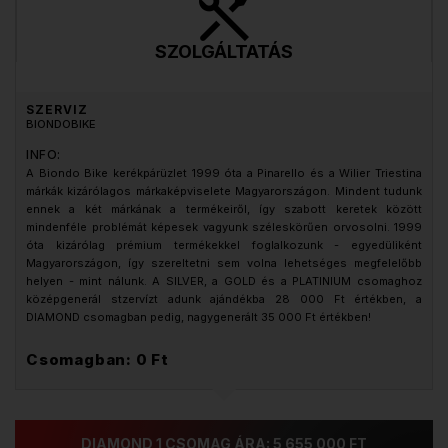
SZOLGÁLTATÁS
SZERVIZ
BIONDOBIKE
INFO:
A Biondo Bike kerékpárüzlet 1999 óta a Pinarello és a Wilier Triestina
márkák kizárólagos márkaképviselete Magyarországon. Mindent tudunk
ennek a két márkának a termékeiről, így szabott keretek között
mindenféle problémát képesek vagyunk széleskörűen orvosolni. 1999
óta kizárólag prémium termékekkel foglalkozunk - egyedüliként
Magyarországon, így szereltetni sem volna lehetséges megfelelőbb
helyen - mint nálunk. A SILVER, a GOLD és a PLATINIUM csomaghoz
középgenerál stzervízt adunk ajándékba 28 000 Ft értékben, a
DIAMOND csomagban pedig, nagygenerált 35 000 Ft értékben!
Csomagban: 0 Ft
DIAMOND 1 CSOMAG ÁRA: 5 655 000 FT