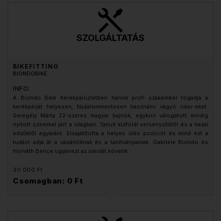
SZOLGÁLTATÁS
BIKEFITTING
BIONDOBIKE
INFO:
A Biondo Bike Kerékpárüzletben három profi szakember fogadja a
kerékpárját helyesen, fájdalommentesen használni vágyó rider-eket.
Seregély Márta 22-szeres magyar bajnok, egykori válogatott mindig
nyitott szemmel járt a világban. Tanult külföldi versenyzőktől és a hazai
edzőktől egyaránt. Elsajátította a helyes ülés pozíciót és mind ezt a
tudást adja át a vásárlóknak és a tanítványainak. Gabriele Biondo és
Horváth Bence ugyanezt az iskolát követik.
30 000 Ft
Csomagban: 0 Ft