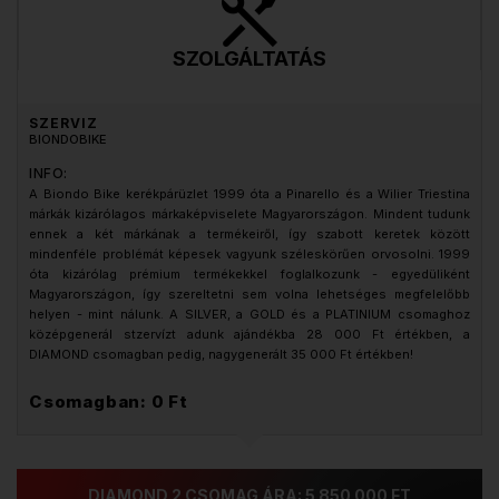
SZOLGÁLTATÁS
SZERVIZ
BIONDOBIKE
INFO:
A Biondo Bike kerékpárüzlet 1999 óta a Pinarello és a Wilier Triestina
márkák kizárólagos márkaképviselete Magyarországon. Mindent tudunk
ennek a két márkának a termékeiről, így szabott keretek között
mindenféle problémát képesek vagyunk széleskörűen orvosolni. 1999
óta kizárólag prémium termékekkel foglalkozunk - egyedüliként
Magyarországon, így szereltetni sem volna lehetséges megfelelőbb
helyen - mint nálunk. A SILVER, a GOLD és a PLATINIUM csomaghoz
középgenerál stzervízt adunk ajándékba 28 000 Ft értékben, a
DIAMOND csomagban pedig, nagygenerált 35 000 Ft értékben!
Csomagban: 0 Ft
DIAMOND 2 CSOMAG ÁRA: 5 850 000 FT