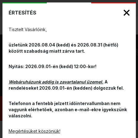
KIZÁRÓLAGOS PINARELLO ÉS WILIER
ENG
HUN
MÁRKAKÉPVISELET - Anno 1999
ÉRTESÍTÉS
0
Tisztelt Vásárlóink,
üzletünk 2026.08.04 (kedd) és 2026.08.31 (hétfő)
között szabadság miatt zárva tart.
DIAMOND
Nyitás: 2026.09.01-én (kedd) 12:00-kor!
CSOMAG
Webáruházunk addig is zavartalanul üzemel.
A
rendeléseket 2026.09.01-én (kedden) dolgozzuk fel.
Telefonon a fentebb jelzett időintervallumban nem
MINDENT TUDNI SZERETNÉK A CSOMAGRÓL
vagyunk elérhetőek, azonban e-mail-ekre igyekszünk
válaszolni.
Megértésüket köszönjük!