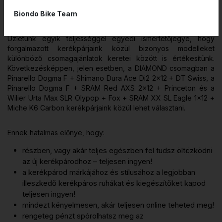
Biondo Bike Team
1, MIÉRT VÁSÁROLJ CSOMAGBAN?
Üzletünk egyik teljességgel egyedi ismertetőjegye, hogy
forgalmazott kerékpárjaink közül bizonyos modelleket
különböző csomagajánlatok keretei között is értékesítünk.
Következésképpen, jelen esetben, a DIAMOND csomagban a
Pinarello Dogma F + Shimano Dura Ace Di2 2x12 + DT Swiss, a
Pinarello Dogma F + SRAM Red AXS 2x12 + Princeton és a
Wilier Urta Max SLR Olypop + Fox + SRAM XX SL Eagle 1x12 +
Miche K6 Carbon kerékpárjaink közül lehet választani.
Ennek hatalmas előnye, hogy:
részben, vagy akár teljes egészben fel tudsz öltözködni
az új kerékpárodhoz – teljesen ingyen!
a kerékpárod márkájához és stílusához a legjobban
illeszkedő kerékpáros ruhákat és kiegészítőket kapod
teljesen ingyen!
mindezt kényelmesen, akár teljesen online teheted meg!
rengeteg pénzt spórolhatsz meg az