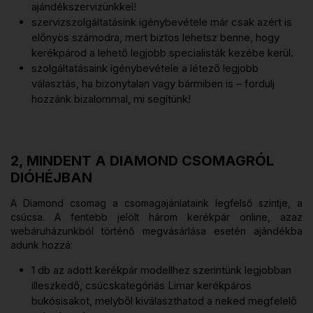
ajándékszervizünkkel!
szervizszolgáltatásink igénybevétele már csak azért is
előnyös számodra, mert biztos lehetsz benne, hogy
kerékpárod a lehető legjobb specialisták kezébe kerül.
szolgáltatásaink igénybevétele a létező legjobb
választás, ha bizonytalan vagy bármiben is – fordulj
hozzánk bizalommal, mi segítünk!
2, MINDENT A DIAMOND CSOMAGRÓL
DIÓHÉJBAN
A Diamond csomag a csomagajánlataink legfelső szintje, a
csúcsa. A fentebb jelölt három kerékpár online, azaz
webáruházunkból történő megvásárlása esetén ajándékba
adunk hozzá:
1 db az adott kerékpár modellhez szerintünk legjobban
illeszkedő, csúcskategóriás Limar kerékpáros
bukósisakot, melyből kiválaszthatod a neked megfelelő