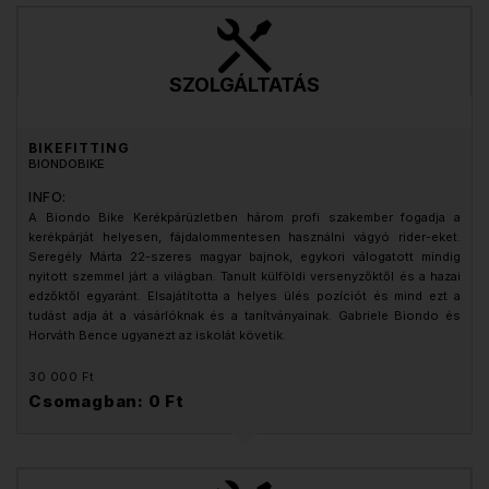
SZOLGÁLTATÁS
BIKEFITTING
BIONDOBIKE
INFO:
A Biondo Bike Kerékpárüzletben három profi szakember fogadja a
kerékpárját helyesen, fájdalommentesen használni vágyó rider-eket.
Seregély Márta 22-szeres magyar bajnok, egykori válogatott mindig
nyitott szemmel járt a világban. Tanult külföldi versenyzőktől és a hazai
edzőktől egyaránt. Elsajátította a helyes ülés pozíciót és mind ezt a
tudást adja át a vásárlóknak és a tanítványainak. Gabriele Biondo és
Horváth Bence ugyanezt az iskolát követik.
30 000 Ft
Csomagban: 0 Ft