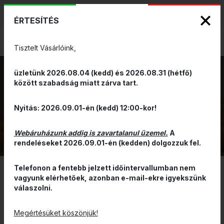
KIZÁRÓLAGOS PINARELLO ÉS WILIER
ENG
HUN
MÁRKAKÉPVISELET - Anno 1999
ÉRTESÍTÉS
0
Tisztelt Vásárlóink,
üzletünk 2026.08.04 (kedd) és 2026.08.31 (hétfő)
között szabadság miatt zárva tart.
GRAVEL
CYCLOCROSS
VISSZA
Nyitás: 2026.09.01-én (kedd) 12:00-kor!
GUMI
Webáruházunk addig is zavartalanul üzemel.
A
rendeléseket 2026.09.01-én (kedden) dolgozzuk fel.
Telefonon a fentebb jelzett időintervallumban nem
vagyunk elérhetőek, azonban e-mail-ekre igyekszünk
SZŰRÉS
válaszolni.
ÁR ALAPJÁN CSÖKKENŐ
Megértésüket köszönjük!
ÚJ!