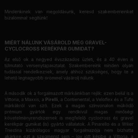
Mindenkinek van megoldásunk, keresd szakembereinket
bizalommal: segítünk!
MIÉRT NÁLUNK VÁSÁROLD MEG GRAVEL-
CYCLOCROSS KERÉKPÁR GUMIDAT?
Az első ok a negyed évszázados üzleti, és a 40 éven is
túlmutató versenytapasztalat. Szakembereink minden olyan
tudással rendelkeznek, amely ahhoz szükséges, hogy te a
lehető legnagyobb örömmel vásárolj nálunk.
A második ok a forgalmazott márkáinkban rejlik: ezen belül is a
Vittoria, a Maxxis, a
Pirelli
, a Contienental, a Veloflex és a Tufo
márkákról van szó. Ezek a magas színvonalon működő
prémium gyártók egy rendkívül magas minőségi
követelményrendszernek is megfelelő cyclocross és gravel
kerékpár gumikat (is) gyártó vállalatok. A Pinarello és a Wilier
Triestina kizárólagos magyar forgalmazója nem bízhatta
akárkire ezt a szegmenst sem – így jött képbe a Vittoria, a