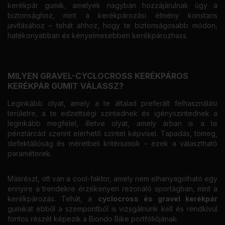
kerékpár gumik, amelyek nagyban hozzájárulnak úgy a
biztonsághoz, mint a kerékpározási élmény konstans
javításához – tehát ahhoz, hogy te biztonságosabb módon,
hatékonyabban és kényelmesebben kerékpározhass.
MILYEN GRAVEL-CYCLOCROSS KERÉKPÁROS
KERÉKPÁR GUMIT VÁLASSZ?
Leginkább olyat, amely a te általad preferált felhasználási
területre, a te edzettségi szintednek és igényszintednek a
leginkább megfelel, illetve olyat, amely árban is a te
pénztárcád szerint elérhető szintet képvisel. Tapadás, tömeg,
defektállóság és méretbeli kritériumok – ezek a választható
paraméterek.
Másrészt, ott van a cool-faktor, amely nem elhanyagolható egy
ennyire a trendekre érzékenyen rezonáló sportágban, mint a
kerékpározás. Tehát, a
cyclocross és gravel kerékpár
gumikat ebből a szempontból is vizsgálnunk kell és rendkívül
fontos részét képezik a Biondo Bike portfóliójának.