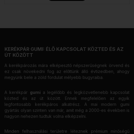
KERÉKPÁR GUMI: ÉLŐ KAPCSOLAT KÖZTED ÉS AZ
ÚT KÖZÖTT
A kerékpározás mára elképesztő népszerűségnek örvend és
ez csak növekedni fog az előttünk álló évtizedben, ahogy
megyünk bele a zöld fordulat mélyebb bugyraiba.
A kerékpár
gumi
a legélőbb és legközvetlenebb kapcsolat
közted és az út között. Ennek megfelelően az egyik
legfontosabb kerékpáros alkatrész. A mai modern gumi
gyártás olyan szinten van már, amit még a 2000-es években is
nagyon nehezen tudtuk volna elképzelni.
Minden felhasználási területre léteznek prémium minőségű