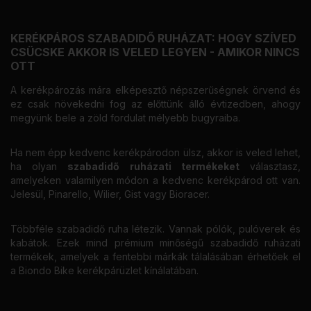
KERÉKPÁROS SZABADIDŐ RUHÁZAT: HOGY SZÍVED
CSÜCSKE AKKOR IS VELED LEGYEN - AMIKOR NINCS
OTT
A kerékpározás mára elképesztő népszerűségnek örvend és
ez csak növekedni fog az előttünk álló évtizedben, ahogy
megyünk bele a zöld fordulat mélyebb bugyraiba.
Ha nem épp kedvenc kerékpárodon ülsz, akkor is veled lehet,
ha olyan
szabadidő ruházati termékeket
választasz,
amelyeken valamilyen módon a kedvenc kerékpárod ott van.
Jelesül, Pinarello, Wilier, Gist vagy Bioracer.
Többféle szabadidő ruha létezik. Vannak pólók, pulóverek és
kabátok. Ezek mind prémium minőségű szabadidő ruházati
termékek, amelyek a fentebbi márkák tálalásában érhetőek el
a Biondo Bike kerékpárüzlet kínálatában.