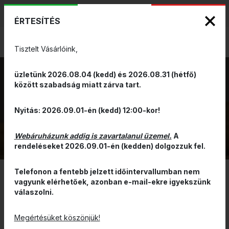
KIZÁRÓLAGOS PINARELLO ÉS WILIER
ENG
HUN
MÁRKAKÉPVISELET - Anno 1999
ÉRTESÍTÉS
0
Tisztelt Vásárlóink,
üzletünk 2026.08.04 (kedd) és 2026.08.31 (hétfő)
között szabadság miatt zárva tart.
PULÓVER
VISSZA
Nyitás: 2026.09.01-én (kedd) 12:00-kor!
Webáruházunk addig is zavartalanul üzemel.
A
rendeléseket 2026.09.01-én (kedden) dolgozzuk fel.
Telefonon a fentebb jelzett időintervallumban nem
vagyunk elérhetőek, azonban e-mail-ekre igyekszünk
SZŰRÉS
válaszolni.
ÁR ALAPJÁN CSÖKKENŐ
Megértésüket köszönjük!
RENDELHETŐ