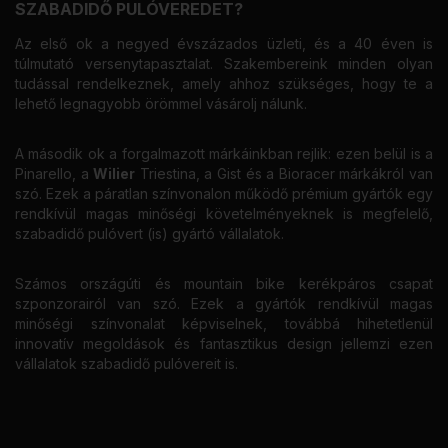
SZABADIDŐ PULÓVEREDET?
Az első ok a negyed évszázados üzleti, és a 40 éven is
túlmutató versenytapasztalat. Szakembereink minden olyan
tudással rendelkeznek, amely ahhoz szükséges, hogy te a
lehető legnagyobb örömmel vásárolj nálunk.
A második ok a forgalmazott márkáinkban rejlik: ezen belül is a
Pinarello, a
Wilier
Triestina, a Gist és a Bioracer márkákról van
szó. Ezek a páratlan színvonalon működő prémium gyártók egy
rendkívül magas minőségi követelményeknek is megfelelő,
szabadidő pulóvert (is) gyártó vállalatok.
Számos országúti és mountain bike kerékpáros csapat
szponzorairól van szó. Ezek a gyártók rendkívül magas
minőségi színvonalat képviselnek, továbbá hihetetlenül
innovatív megoldások és fantasztikus design jellemzi ezen
vállalatok szabadidő pulóvereit is.