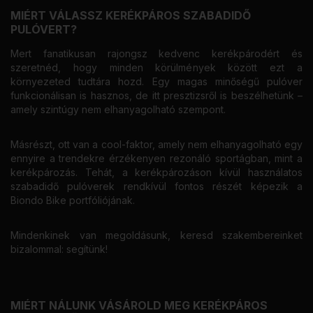
MIÉRT VÁLASSZ KERÉKPÁROS SZABADIDŐ
PULÓVERT?
Mert fanatikusan rajongsz kedvenc kerékpárodért és
szeretnéd, hogy minden körülmények között ezt a
környezeted tudtára hozd. Egy magas minőségű pulóver
funkcionálisan is hasznos, de itt presztizsről is beszélhetünk –
amely szintúgy nem elhanyagolható szempont.
Másrészt, ott van a cool-faktor, amely nem elhanyagolható egy
ennyire a trendekre érzékenyen rezonáló sportágban, mint a
kerékpározás. Tehát, a kerékpározáson kívül használatos
szabadidő pulóverek rendkívül fontos részét képezik a
Biondo Bike portfóliójának.
Mindenkinek van megoldásunk, keresd szakembereinket
bizalommal: segítünk!
MIÉRT NÁLUNK VÁSÁROLD MEG KERÉKPÁROS