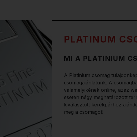
PLATINUM C
MI A PLATINIUM 
A Platinium csomag tulajdonkép
csomagajánlatunk. A csomagban
valamelyikének online, azaz w
esetén négy meghatározott term
kiválasztott kerékpárhoz aján
meg a csomagot!