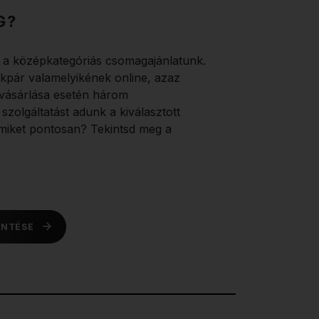
G?
a középkategóriás csomagajánlatunk.
kpár valamelyikének online, azaz
ásárlása esetén három
zolgáltatást adunk a kiválasztott
miket pontosan? Tekintsd meg a
INTÉSE