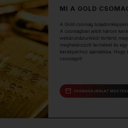
MI A GOLD CSOMA
A Gold csomag tulajdonképpen 
A csomagban jelölt három keré
webáruházunkból történő megv
meghatározott terméket és egy s
kerékpárhoz ajándékba. Hogy 
csomagot!
CSOMAGAJÁNLAT MEGTEK