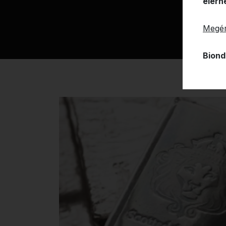
elérh
Megér
Biond