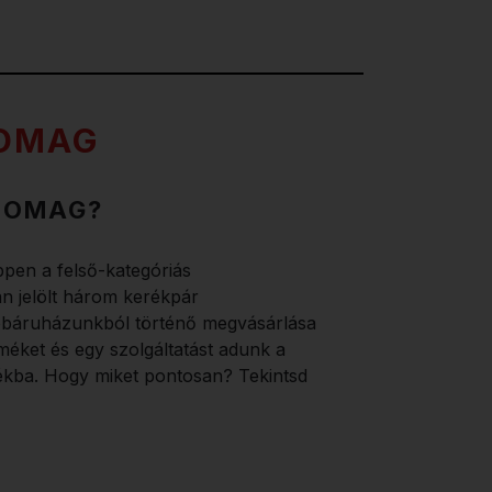
SOMAG
CSOMAG?
pen a felső-kategóriás
 jelölt három kerékpár
ebáruházunkból történő megvásárlása
éket és egy szolgáltatást adunk a
dékba. Hogy miket pontosan? Tekintsd