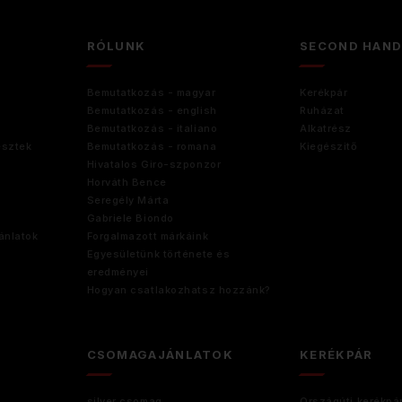
RÓLUNK
SECOND HAN
Bemutatkozás - magyar
Kerékpár
Bemutatkozás - english
Ruházat
Bemutatkozás - italiano
Alkatrész
esztek
Bemutatkozás - romana
Kiegészitő
Hivatalos Giro-szponzor
Horváth Bence
Seregély Márta
Gabriele Biondo
ánlatok
Forgalmazott márkáink
Egyesületünk története és
eredményei
Hogyan csatlakozhatsz hozzánk?
CSOMAGAJÁNLATOK
KERÉKPÁR
silver csomag
Országúti kerékpá