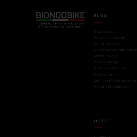
BLOG
KIZÁRÓLAGOS PINARELLO ÉS WILIER
MÁRKAKÉPVISELET - Anno 1999 -
Gazdaság
Pinarello tesztek
Wilier tesztek
Alkatrész és ruházat t
Márta blogja
Bence blogja
Sport és életmód
Gasztronómia
Legfrissebb hírek és aj
Vásárlási útmutatók
OUTLET
Kerékpár