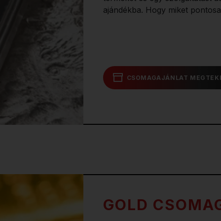
ajándékba. Hogy miket pontosa
CSOMAGAJÁNLAT MEGTEK
GOLD CSOMA