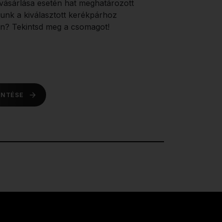
ásárlása esetén hat meghatározott
dunk a kiválasztott kerékpárhoz
n? Tekintsd meg a csomagot!
INTÉSE