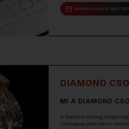
CSOMAGAJÁNLAT MEGTEK
DIAMOND CS
MI A DIAMOND CS
A Diamond csomag tulajdonkép
csomagban jelölt három kerékp