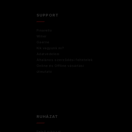
D
SUPPORT
Pinarello
Wilier
Gaerne
Kik vagyunk mi?
Adatvédelem
Általános szerződési feltételek
Online és Offline vásárlási
útmutató
RUHÁZAT
r
Felső ruházat