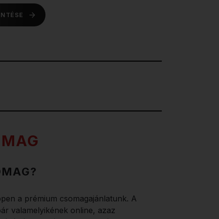
INTÉSE
OMAG
OMAG?
pen a prémium csomagajánlatunk. A
ár valamelyikének online, azaz