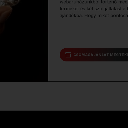
webáruházunkból történő megv
terméket és két szolgáltatást a
ajándékba. Hogy miket pontosa
CSOMAGAJÁNLAT MEGTEK