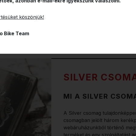
etőek, azonban e-mail-ekre igyekszünk válaszolni.
tésüket köszönjük!
o Bike Team
SILVER CSOM
MI A SILVER CSOM
A Silver csomag tulajdonképpe
csomagban jelölt három kerékp
webáruházunkból történő megv
terméket és egy szolgáltatást a