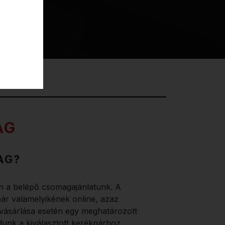
AG
AG?
n a belépő csomagajánlatunk. A
ár valamelyikének online, azaz
ásárlása esetén egy meghatározott
dunk a kiválasztott kerékpárhoz