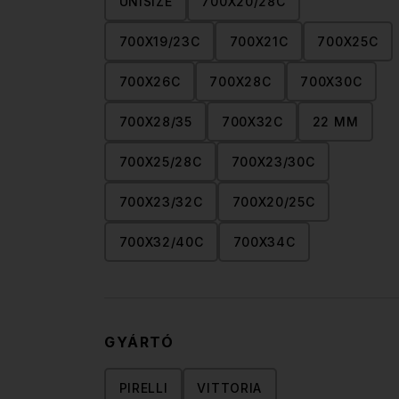
UNISIZE
700X20/28C
700X19/23C
700X21C
700X25C
700X26C
700X28C
700X30C
700X28/35
700X32C
22 MM
700X25/28C
700X23/30C
700X23/32C
700X20/25C
700X32/40C
700X34C
GYÁRTÓ
PIRELLI
VITTORIA