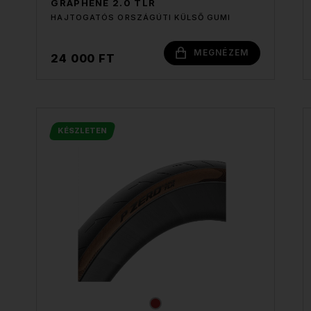
GRAPHENE 2.0 TLR
HAJTOGATÓS ORSZÁGÚTI KÜLSŐ GUMI
MEGNÉZEM
24 000 FT
KÉSZLETEN