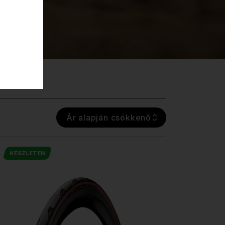
Ár alapján csökkenő
KÉSZLETEN