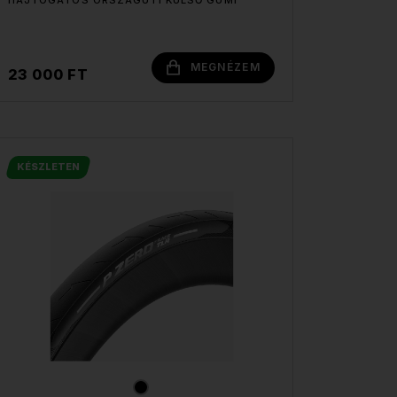
HAJTOGATÓS ORSZÁGÚTI KÜLSŐ GUMI
MEGNÉZEM
23 000 FT
KÉSZLETEN