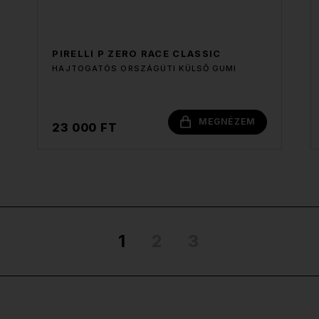
PIRELLI P ZERO RACE CLASSIC
HAJTOGATÓS ORSZÁGÚTI KÜLSŐ GUMI
MEGNÉZEM
23 000 FT
1
2
3