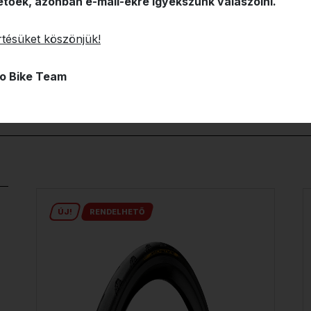
etőek, azonban e-mail-ekre igyekszünk válaszolni.
tésüket köszönjük!
o Bike Team
ÚJ!
RENDELHETŐ