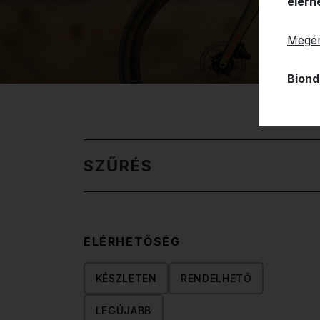
elérh
Megér
Biond
SZŰRÉS
ELÉRHETŐSÉG
KÉSZLETEN
RENDELHETŐ
LEGÚJABB