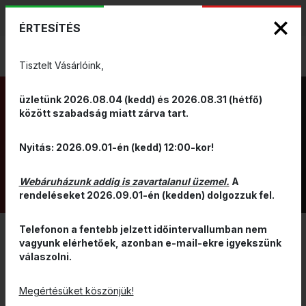
KIZÁRÓLAGOS PINARELLO ÉS WILIER
ENG
HUN
MÁRKAKÉPVISELET - Anno 1999
ÉRTESÍTÉS
0
Tisztelt Vásárlóink,
üzletünk 2026.08.04 (kedd) és 2026.08.31 (hétfő)
között szabadság miatt zárva tart.
BLOG - VÁSÁRLÁSI
Nyitás: 2026.09.01-én (kedd) 12:00-kor!
ÚTMUTATÓK
Webáruházunk addig is zavartalanul üzemel.
A
rendeléseket 2026.09.01-én (kedden) dolgozzuk fel.
Telefonon a fentebb jelzett időintervallumban nem
vagyunk elérhetőek, azonban e-mail-ekre igyekszünk
válaszolni.
Megértésüket köszönjük!