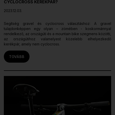
CYCLOCROSS KERÉKPÁR?
2023.12.03.
Segítség gravel és cyclocross választáshoz: A gravel
tulajdonképpen egy olyan – zömében - koskormánnyal
rendelkező, az országúti és a mountain bike szegmens közötti,
az országútihoz valamelyest közelebb elhelyezkedő
kerékpár, amely nem cyclocross.
TOVÁBB