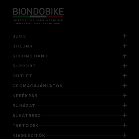
KIZÁRÓLAGOS PINARELLO ÉS WILIER
MÁRKAKÉPVISELET - Anno 1999 -
BLOG
RÓLUNK
SECOND HAND
SUPPORT
OUTLET
CSOMAGAJÁNLATOK
KERÉKPÁR
RUHÁZAT
ALKATRÉSZ
TARTOZÉK
KIEGÉSZÍTŐK