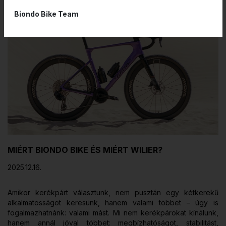
Biondo Bike Team
MIÉRT BIONDO BIKE ÉS MIÉRT WILIER?
2025.12.16.
Amikor kerékpárt választunk, nem pusztán egy kétkerekű
alkalmatosságot keresünk, hanem valami többet – úgy is
fogalmazhatnánk: valami mást. Mi nem kerékpárokat kínálunk,
hanem annál jóval többet: megbízhatóságot, stabilitást,