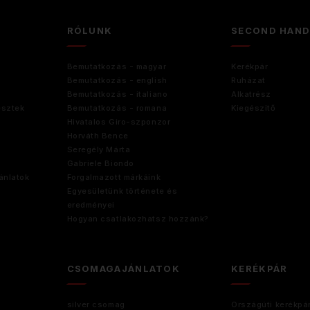
RÓLUNK
SECOND HAN
Bemutatkozás - magyar
Kerékpár
Bemutatkozás - english
Ruházat
Bemutatkozás - italiano
Alkatrész
esztek
Bemutatkozás - romana
Kiegészitő
Hivatalos Giro-szponzor
Horváth Bence
Seregély Márta
Gabriele Biondo
ánlatok
Forgalmazott márkáink
Egyesületünk története és
eredményei
Hogyan csatlakozhatsz hozzánk?
CSOMAGAJÁNLATOK
KERÉKPÁR
silver csomag
Országúti kerékpá