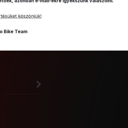
etőek, azonban e-mail-ekre igyekszünk válaszolni.
tésüket köszönjük!
o Bike Team