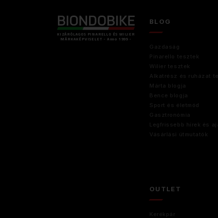
BLOG
KIZÁRÓLAGOS PINARELLO ÉS WILIER
MÁRKAKÉPVISELET - Anno 1999 -
Gazdaság
Pinarello tesztek
Wilier tesztek
Alkatrész és ruházat t
Márta blogja
Bence blogja
Sport és életmód
Gasztronómia
Legfrissebb hírek és aj
Vásárlási útmutatók
OUTLET
Kerékpár