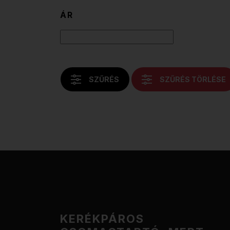
ÁR
SZŰRÉS
SZŰRÉS TÖRLÉSE
KERÉKPÁROS