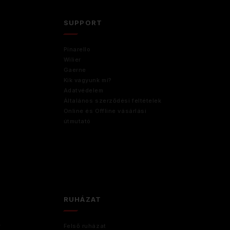
D
SUPPORT
Pinarello
Wilier
Gaerne
Kik vagyunk mi?
Adatvédelem
Általános szerződési feltételek
Online és Offline vásárlási
útmutató
RUHÁZAT
r
Felső ruházat