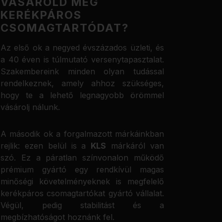
VÁSÁROLD MEG
KERÉKPÁROS
CSOMAGTARTÓDAT?
Az első ok a negyed évszázados üzleti, és
a 40 éven is túlmutató versenytapasztalat.
Szakembereink minden olyan tudással
rendelkeznek, amely ahhoz szükséges,
hogy te a lehető legnagyobb örömmel
vásárolj nálunk.
A második ok a forgalmazott márkáinkban
rejlik: ezen belül is a
KLS
márkáról van
szó. Ez a páratlan színvonalon működő
prémium gyártó egy rendkívül magas
minőségi követelményeknek is megfelelő
kerékpáros csomagtartókat gyártó vállalat.
Végül, pedig stabilitást és a
megbízhatóságot hoznánk fel.