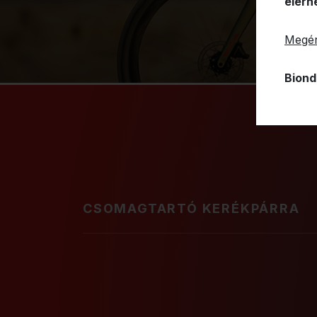
elérh
Megér
Biond
CSOMAGTARTÓ KERÉKPÁRRA