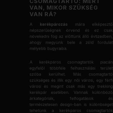
CSOMAGTARTÓ: MERT
VAN, MIKOR SZÜKSÉG
VAN RÁ?
A
kerékpározás
mára elképesztő
népszerűségnek örvend és ez csak
növekedni fog az előttünk álló évtizedben,
ahogy megyünk bele a zöld fordulat
mélyebb bugyraiba.
A kerékpáros csomagtartók piacán
egyfelől többféle felhasználási terület
szóba kerülhet. Más csomagtartó
szükséges és illik egy női városi, egy férfi
városi és megint csak más egy trekking
kerékpár esetében. Vannak különböző
árkategóriák, felfogatások és
természetesen design-ban is különbséget
tehetünk a kerékpáros csomagtartók