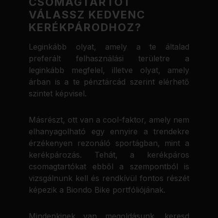
CSOMAGTARTÓT
VÁLASSZ KEDVENC
KERÉKPÁRODHOZ?
Leginkább olyat, amely a te általad
preferált felhasználási területre a
leginkább megfelel, illetve olyat, amely
árban is a te pénztárcád szerint elérhető
szintet képvisel.
Másrészt, ott van a cool-faktor, amely nem
elhanyagolható egy ennyire a trendekre
érzékenyen rezonáló sportágban, mint a
kerékpározás. Tehát, a kerékpáros
csomagtartókat ebből a szempontból is
vizsgálnunk kell és rendkívül fontos részét
képezik a Biondo Bike portfóliójának.
Mindenkinek van megoldásunk, keresd