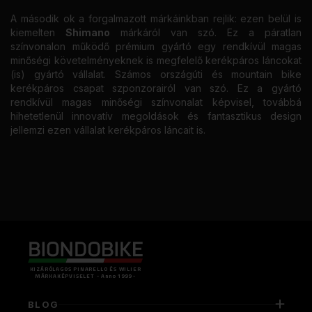
A második ok a forgalmazott márkáinkban rejlik: ezen belül is
kiemelten
Shimano
márkáról van szó. Ez a páratlan
színvonalon működő prémium gyártó egy rendkívül magas
minőségi követelményeknek is megfelelő kerékpáros láncokat
(is) gyártó vállalat. Számos országúti és mountain bike
kerékpáros csapat szponzorairól van szó. Ez a gyártó
rendkívül magas minőségi színvonalat képvisel, továbbá
hihetetlenül innovatív megoldások és fantasztikus design
jellemzi ezen vállalat kerékpáros láncait is.
KIZÁRÓLAGOS PINARELLO ÉS WILIER
MÁRKAKÉPVISELET - Anno 1999 -
BLOG