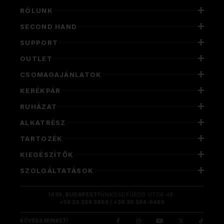
RÓLUNK
SECOND HAND
SUPPORT
OUTLET
CSOMAGAJÁNLATOK
KERÉKPÁR
RUHÁZAT
ALKATRÉSZ
TARTOZÉK
KIEGÉSZÍTŐK
SZOLGÁLTATÁSOK
1039, BUDAPEST
PÜNKÖSDFÜRDŐ UTCA 48.
+36 20 229 3950 / +36 20 594-8409
KÖVESS MINKET!