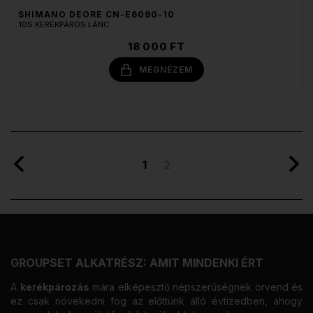
SHIMANO DEORE CN-E6090-10
10S KERÉKPÁROS LÁNC
18 000 FT
MEGNÉZEM
1
2
GROUPSET ALKATRÉSZ: AMIT MINDENKI ÉRT
A
kerékpározás
mára elképesztő népszerűségnek örvend és
ez csak növekedni fog az előttünk álló évtizedben, ahogy