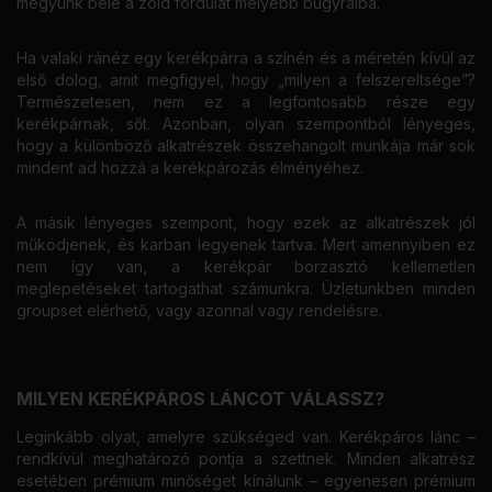
megyünk bele a zöld fordulat mélyebb bugyraiba.
Ha valaki ránéz egy kerékpárra a színén és a méretén kívül az
első dolog, amit megfigyel, hogy „milyen a felszereltsége”?
Természetesen, nem ez a legfontosabb része egy
kerékpárnak, sőt. Azonban, olyan szempontból lényeges,
hogy a különböző alkatrészek összehangolt munkája már sok
mindent ad hozzá a kerékpározás élményéhez.
A másik lényeges szempont, hogy ezek az alkatrészek jól
működjenek, és karban legyenek tartva. Mert amennyiben ez
nem így van, a kerékpár borzasztó kellemetlen
meglepetéseket tartogathat számunkra. Üzletünkben minden
groupset elérhető, vagy azonnal vagy rendelésre.
MILYEN KERÉKPÁROS LÁNCOT VÁLASSZ?
Leginkább olyat, amelyre szükséged van. Kerékpáros lánc –
rendkívül meghatározó pontja a szettnek. Minden alkatrész
esetében prémium minőséget kínálunk – egyenesen prémium