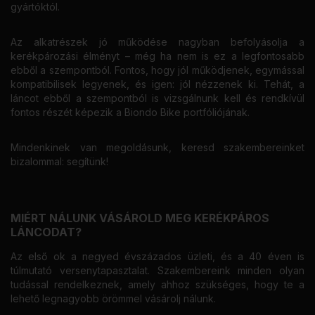
gyártóktól.
Az alkatrészek jó működése nagyban befolyásolja a
kerékpározási élményt – még ha nem is ez a legfontosabb
ebből a szempontból. Fontos, hogy jól működjenek, egymással
kompatibilisek legyenek, és igen: jól nézzenek ki. Tehát, a
láncot ebből a szempontból is vizsgálnunk kell és rendkívül
fontos részét képezik a Biondo Bike portfóliójának.
Mindenkinek van megoldásunk, keresd szakembereinket
bizalommal: segítünk!
MIÉRT NÁLUNK VÁSÁROLD MEG KERÉKPÁROS
LÁNCODAT?
Az első ok a negyed évszázados üzleti, és a 40 éven is
túlmutató versenytapasztalat. Szakembereink minden olyan
tudással rendelkeznek, amely ahhoz szükséges, hogy te a
lehető legnagyobb örömmel vásárolj nálunk.