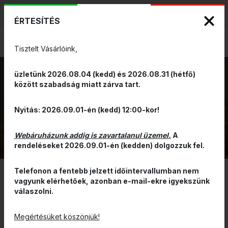
KIZÁRÓLAGOS PINARELLO ÉS WILIER
ENG
HUN
MÁRKAKÉPVISELET - Anno 1999
ÉRTESÍTÉS
0
Tisztelt Vásárlóink,
üzletünk 2026.08.04 (kedd) és 2026.08.31 (hétfő)
között szabadság miatt zárva tart.
LÁNC
VISSZA
Nyitás: 2026.09.01-én (kedd) 12:00-kor!
Webáruházunk addig is zavartalanul üzemel.
A
rendeléseket 2026.09.01-én (kedden) dolgozzuk fel.
Telefonon a fentebb jelzett időintervallumban nem
vagyunk elérhetőek, azonban e-mail-ekre igyekszünk
SZŰRÉS
válaszolni.
ÁR ALAPJÁN CSÖKKENŐ
Megértésüket köszönjük!
KÉSZLETEN