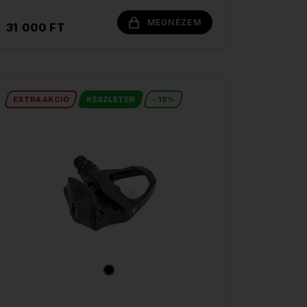
MEGNÉZEM
31 000 FT
EXTRA AKCIÓ
KÉSZLETEN
- 18%