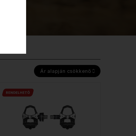
Ár alapján csökkenő
RENDELHETŐ