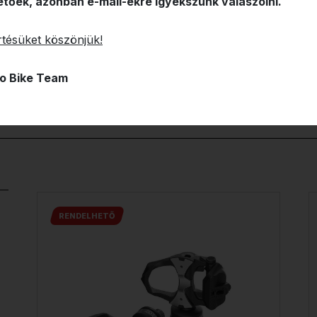
etőek, azonban e-mail-ekre igyekszünk válaszolni.
tésüket köszönjük!
o Bike Team
RENDELHETŐ