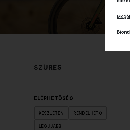
elérh
Megér
Biond
SZŰRÉS
ELÉRHETŐSÉG
KÉSZLETEN
RENDELHETŐ
LEGÚJABB