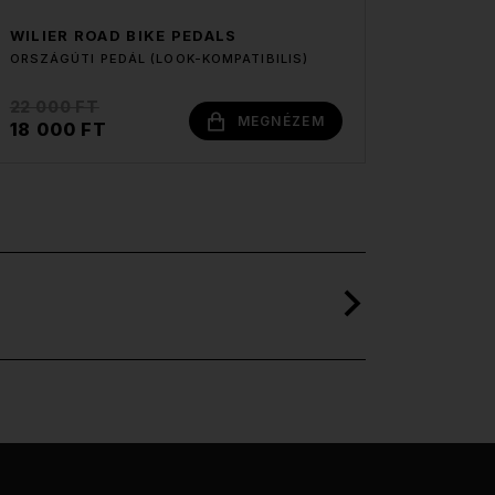
WILIER ROAD BIKE PEDALS
ORSZÁGÚTI PEDÁL (LOOK-KOMPATIBILIS)
22 000 FT
MEGNÉZEM
18 000 FT