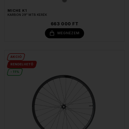
MICHE K1
KARBON 29" MTB KERÉK
663 000 FT
MEGNÉZEM
AKCIÓ
RENDELHETŐ
- 11%