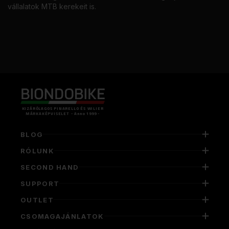
vállalatok MTB kerekeit is.
KIZÁRÓLAGOS PINARELLO ÉS WILIER
MÁRKAKÉPVISELET - Anno 1999 -
BLOG
RÓLUNK
SECOND HAND
SUPPORT
OUTLET
CSOMAGAJÁNLATOK