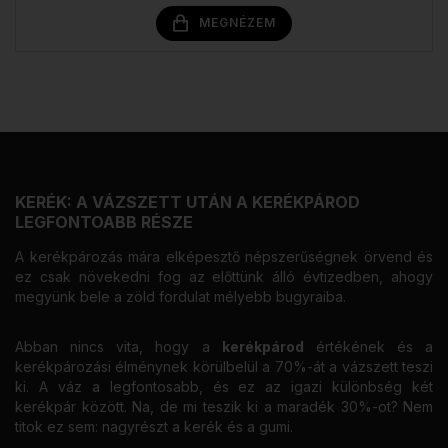
MEGNÉZEM
KERÉK: A VÁZSZETT UTÁN A KERÉKPÁROD
LEGFONTOABB RÉSZE
A kerékpározás mára elképesztő népszerűségnek örvend és
ez csak növekedni fog az előttünk álló évtizedben, ahogy
megyünk bele a zöld fordulat mélyebb bugyraiba.
Abban nincs vita, hogy a
kerékpárod
értékének és a
kerékpározási élménynek körülbelül a 70%-át a vázszett teszi
ki. A váz a legfontosabb, és ez az igazi különbség két
kerékpár között. Na, de mi teszik ki a maradék 30%-ot? Nem
titok ez sem: nagyrészt a kerék és a gumi.