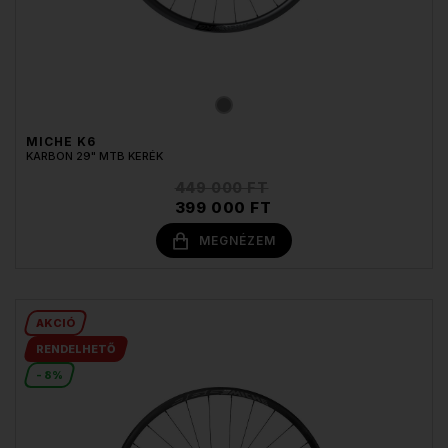
MICHE K6
KARBON 29" MTB KERÉK
449 000 FT
399 000 FT
MEGNÉZEM
AKCIÓ
RENDELHETŐ
- 8%