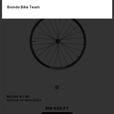
Biondo Bike Team
MICHE K1 RD
KARBON 29" MTB KERÉK
819 000 FT