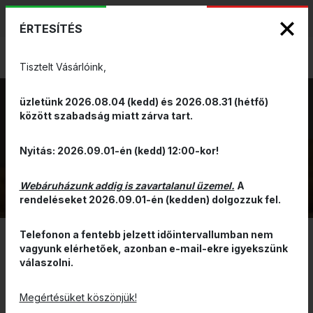
KIZÁRÓLAGOS PINARELLO ÉS WILIER
ENG
HUN
MÁRKAKÉPVISELET - Anno 1999
ÉRTESÍTÉS
0
Tisztelt Vásárlóink,
üzletünk 2026.08.04 (kedd) és 2026.08.31 (hétfő)
között szabadság miatt zárva tart.
MTB KERÉK
VISSZA
Nyitás: 2026.09.01-én (kedd) 12:00-kor!
Webáruházunk addig is zavartalanul üzemel.
A
rendeléseket 2026.09.01-én (kedden) dolgozzuk fel.
Telefonon a fentebb jelzett időintervallumban nem
vagyunk elérhetőek, azonban e-mail-ekre igyekszünk
SZŰRÉS
válaszolni.
ÁR ALAPJÁN CSÖKKENŐ
Megértésüket köszönjük!
RENDELHETŐ