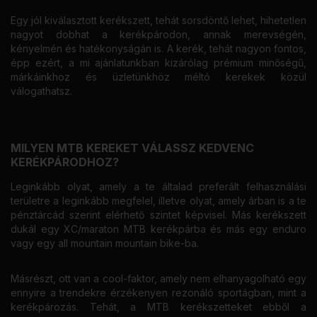
Egy jól kiválasztott kerékszett, tehát sorsdöntő lehet, hihetetlen
nagyot dobhat a kerékpárodon, annak merevségén,
kényelmén és hatékonyságán is. A kerék, tehát nagyon fontos,
épp ezért, a mi ajánlatunkban kizárólag prémium minőségű,
márkáinkhoz és üzletünkhöz méltó kerekek közül
válogathatsz.
MILYEN MTB KEREKET VÁLASSZ KEDVENC
KERÉKPÁRODHOZ?
Leginkább olyat, amely a te általad preferált felhasználási
területre a leginkább megfelel, illetve olyat, amely árban is a te
pénztárcád szerint elérhető szintet képvisel. Más kerékszett
dukál egy XC/maraton MTB kerékpárba és más egy enduro
vagy egy all mountain mountain bike-ba.
Másrészt, ott van a cool-faktor, amely nem elhanyagolható egy
ennyire a trendekre érzékenyen rezonáló sportágban, mint a
kerékpározás. Tehát, a MTB kerékszetteket ebből a