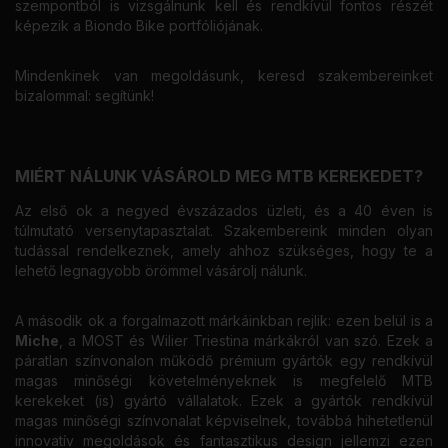
szempontból is vizsgálnunk kell és rendkívül fontos részét
képezik a Biondo Bike portfóliójának.
Mindenkinek van megoldásunk, keresd szakembereinket
bizalommal: segítünk!
MIÉRT NÁLUNK VÁSÁROLD MEG MTB KEREKEDET?
Az első ok a negyed évszázados üzleti, és a 40 éven is
túlmutató versenytapasztalat. Szakembereink minden olyan
tudással rendelkeznek, amely ahhoz szükséges, hogy te a
lehető legnagyobb örömmel vásárolj nálunk.
A második ok a forgalmazott márkáinkban rejlik: ezen belül is a
Miche
, a MOST és Wilier Triestina márkákról van szó. Ezek a
páratlan színvonalon működő prémium gyártók egy rendkívül
magas minőségi követelményeknek is megfelelő MTB
kerekeket (is) gyártó vállalatok. Ezek a gyártók rendkívül
magas minőségi színvonalat képviselnek, továbbá hihetetlenül
innovatív megoldások és fantasztikus design jellemzi ezen