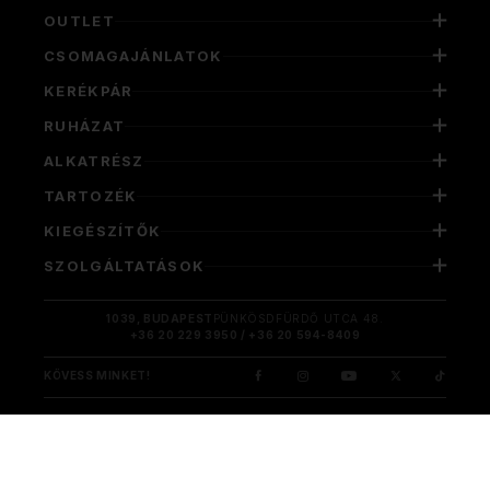
OUTLET
CSOMAGAJÁNLATOK
KERÉKPÁR
RUHÁZAT
ALKATRÉSZ
TARTOZÉK
KIEGÉSZÍTŐK
SZOLGÁLTATÁSOK
1039, BUDAPEST
PÜNKÖSDFÜRDŐ UTCA 48.
+36 20 229 3950 / +36 20 594-8409
KÖVESS MINKET!