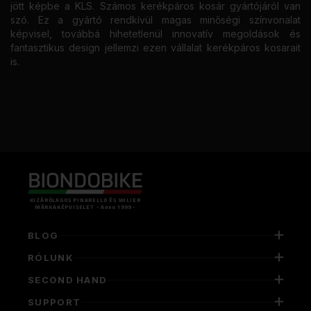
jött képbe a KLS. Számos kerékpáros kosár gyártójáról van
szó. Ez a gyártó rendkívül magas minőségi színvonalat
képvisel, továbbá hihetetlenül innovatív megoldások és
fantasztikus design jellemzi ezen vállalat kerékpáros kosarait
is.
KIZÁRÓLAGOS PINARELLO ÉS WILIER
MÁRKAKÉPVISELET - Anno 1999 -
BLOG
RÓLUNK
SECOND HAND
SUPPORT