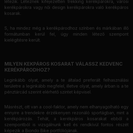
létezik. Léteznek kifejezetten trekking kerékpárokra, városi
kerékpárokra vagy női design kerékpárokra való kerékpáros
kosarak.
S, ha mindez még a kerékpárodhoz színben és márkában illő
formátumban kerül fel, úgy minden létező szempont
kielégítésre került.
MILYEN KEKPÁROS KOSARAT VÁLASSZ KEDVENC
KERÉKPÁRODHOZ?
Leginkább olyat, amely a te általad preferált felhasználási
területre a leginkább megfelel, illetve olyat, amely árban is a te
pénztárcád szerint elérhető szintet képvisel.
Másrészt, ott van a cool-faktor, amely nem elhanyagolható egy
ennyire a trendekre érzékenyen rezonáló sportágban, mint a
kerékpározás. Tehát, a kerékpáros kosarakat ebből a
szempontból is vizsgálnunk kell és rendkívül fontos részét
képezik a Biondo Bike portfóliójának.