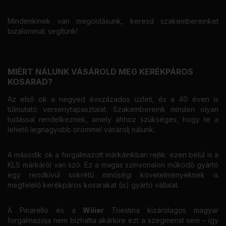
Mindenkinek van megoldásunk, keresd szakembereinket
bizalommal: segítünk!
MIÉRT NÁLUNK VÁSÁROLD MEG KERÉKPÁROS
KOSARAD?
Az első ok a negyed évszázados üzleti, és a 40 éven is
túlmutató versenytapasztalat. Szakembereink minden olyan
tudással rendelkeznek, amely ahhoz szükséges, hogy te a
lehető legnagyobb örömmel vásárolj nálunk.
A második ok a forgalmazott márkáinkban rejlik: ezen belül is a
KLS márkáról van szó. Ez a magas színvonalon működő gyártó
egy rendkívül sokrétű minőségi követelményeknek is
megfelelő kerékpáros kosarakat (is) gyártó vállalat.
A Pinarello és a
Wilier
Triestina kizárólagos magyar
forgalmazója nem bízhatta akárkire ezt a szegmenst sem – így