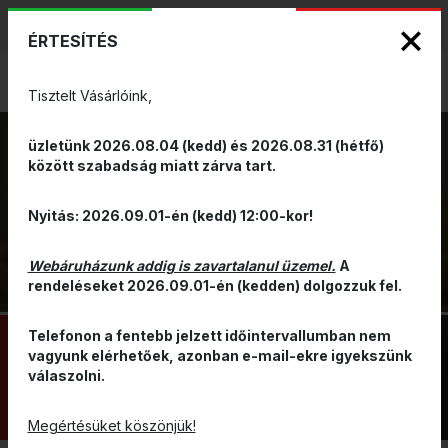
KIZÁRÓLAGOS PINARELLO ÉS WILIER
ENG
HUN
MÁRKAKÉPVISELET - Anno 1999
ÉRTESÍTÉS
0
Tisztelt Vásárlóink,
üzletünk 2026.08.04 (kedd) és 2026.08.31 (hétfő)
között szabadság miatt zárva tart.
KOSÁR
VISSZA
Nyitás: 2026.09.01-én (kedd) 12:00-kor!
Webáruházunk addig is zavartalanul üzemel.
A
rendeléseket 2026.09.01-én (kedden) dolgozzuk fel.
Telefonon a fentebb jelzett időintervallumban nem
vagyunk elérhetőek, azonban e-mail-ekre igyekszünk
válaszolni.
KOSÁR KERÉKPÁRRA
Megértésüket köszönjük!