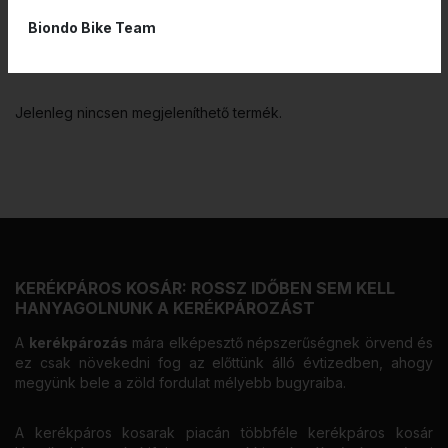
Biondo Bike Team
SZŰRÉS
Jelenleg nincsen megjeleníthető termék.
KERÉKPÁROS KOSÁR: ROSSZ IDŐBEN SEM KELL
HANYAGOLNUNK A KERÉKPÁROZÁST
A
kerékpározás
mára elképesztő népszerűségnek örvend és
ez csak növekedni fog az előttünk álló évtizedben, ahogy
megyünk bele a zöld fordulat mélyebb bugyraiba.
A kerékpáros kosarak piacán többféle kerékpáros kosár