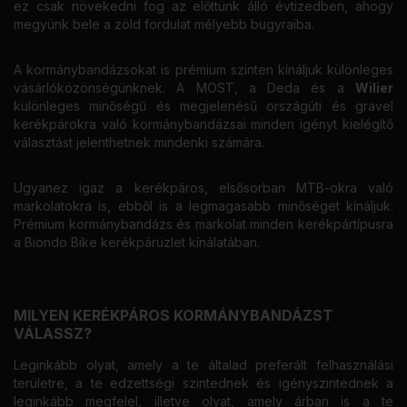
ez csak növekedni fog az előttünk álló évtizedben, ahogy
megyünk bele a zöld fordulat mélyebb bugyraiba.
A kormánybandázsokat is prémium szinten kínáljuk különleges
vásárlóközönségünknek. A MOST, a Deda és a
Wilier
különleges minőségű és megjelenésű országúti és gravel
kerékpárokra való kormánybandázsai minden igényt kielégítő
választást jelenthetnek mindenki számára.
Ugyanez igaz a kerékpáros, elsősorban MTB-okra való
markolatokra is, ebből is a legmagasabb minőséget kínáljuk.
Prémium kormánybandázs és markolat minden kerékpártípusra
a Biondo Bike kerékpárüzlet kínálatában.
MILYEN KERÉKPÁROS KORMÁNYBANDÁZST
VÁLASSZ?
Leginkább olyat, amely a te általad preferált felhasználási
területre, a te edzettségi szintednek és igényszintednek a
leginkább megfelel, illetve olyat, amely árban is a te