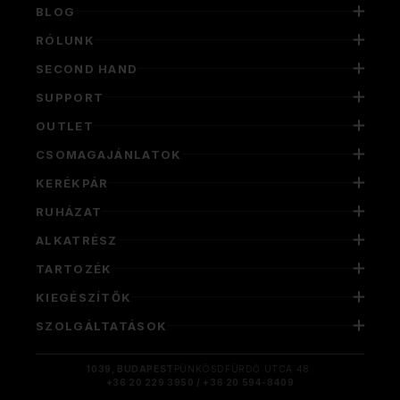
BLOG
RÓLUNK
SECOND HAND
SUPPORT
OUTLET
CSOMAGAJÁNLATOK
KERÉKPÁR
RUHÁZAT
ALKATRÉSZ
TARTOZÉK
KIEGÉSZÍTŐK
SZOLGÁLTATÁSOK
1039, BUDAPEST
PÜNKÖSDFÜRDŐ UTCA 48.
+36 20 229 3950 / +36 20 594-8409