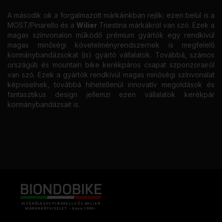
A második ok a forgalmazott márkáinkban rejlik: ezen belül is a
MOST/Pinarello és a
Wilier
Triestina márkákról van szó. Ezek a
magas színvonalon működő prémium gyártók egy rendkívül
magas minőségi követelményrendszernek is megfelelő
kormánybandázsokat (is) gyártó vállalatok. Továbbá, számos
országúti és mountain bike kerékpáros csapat szponzorairól
van szó. Ezek a gyártók rendkívül magas minőségi színvonalat
képviselnek, továbbá hihetetlenül innovatív megoldások és
fantasztikus design jellemzi ezen vállalatok kerékpár
kormánybandázsait is.
KIZÁRÓLAGOS PINARELLO ÉS WILIER
MÁRKAKÉPVISELET - Anno 1999 -