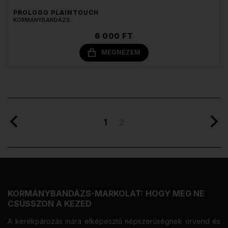
PROLOGO PLAINTOUCH
KORMÁNYBANDÁZS
6 000 FT
MEGNÉZEM
1
2
KORMÁNYBANDÁZS-MARKOLAT: HOGY MEG NE
CSÚSSZON A KEZED
A kerékpározás mára elképesztő népszerűségnek örvend és