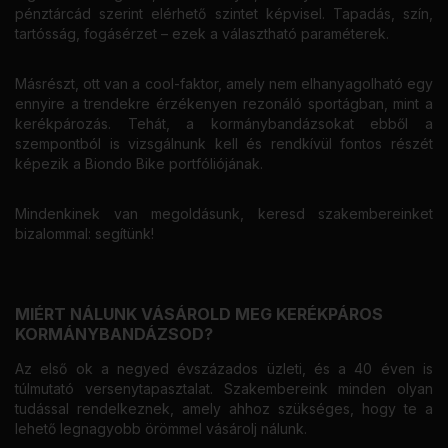
pénztárcád szerint elérhető szintet képvisel. Tapadás, szín,
tartósság, fogásérzet – ezek a választható paraméterek.
Másrészt, ott van a cool-faktor, amely nem elhanyagolható egy
ennyire a trendekre érzékenyen rezonáló sportágban, mint a
kerékpározás. Tehát, a kormánybandázsokat ebből a
szempontból is vizsgálnunk kell és rendkívül fontos részét
képezik a Biondo Bike portfóliójának.
Mindenkinek van megoldásunk, keresd szakembereinket
bizalommal: segítünk!
MIÉRT NÁLUNK VÁSÁROLD MEG KERÉKPÁROS
KORMÁNYBANDÁZSOD?
Az első ok a negyed évszázados üzleti, és a 40 éven is
túlmutató versenytapasztalat. Szakembereink minden olyan
tudással rendelkeznek, amely ahhoz szükséges, hogy te a
lehető legnagyobb örömmel vásárolj nálunk.