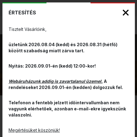
KIZÁRÓLAGOS PINARELLO ÉS WILIER
ENG
HUN
MÁRKAKÉPVISELET - Anno 1999
ÉRTESÍTÉS
0
Tisztelt Vásárlóink,
üzletünk 2026.08.04 (kedd) és 2026.08.31 (hétfő)
között szabadság miatt zárva tart.
KORMÁNYBANDÁZS
VISSZA
Nyitás: 2026.09.01-én (kedd) 12:00-kor!
Webáruházunk addig is zavartalanul üzemel.
A
rendeléseket 2026.09.01-én (kedden) dolgozzuk fel.
Telefonon a fentebb jelzett időintervallumban nem
vagyunk elérhetőek, azonban e-mail-ekre igyekszünk
SZŰRÉS
válaszolni.
ÁR ALAPJÁN CSÖKKENŐ
Megértésüket köszönjük!
RENDELHETŐ