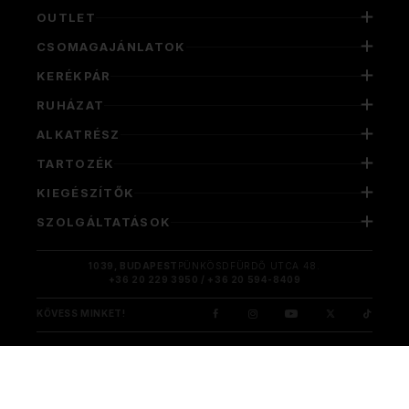
OUTLET
CSOMAGAJÁNLATOK
KERÉKPÁR
RUHÁZAT
ALKATRÉSZ
TARTOZÉK
KIEGÉSZÍTŐK
SZOLGÁLTATÁSOK
1039, BUDAPEST
PÜNKÖSDFÜRDŐ UTCA 48.
+36 20 229 3950 / +36 20 594-8409
KÖVESS MINKET!