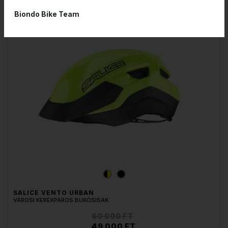
RENDELHETŐ
Biondo Bike Team
- 18%
SALICE VENTO URBAN
VÁROSI KERÉKPÁROS BUKÓSISAK
60 000 FT
49 000 FT