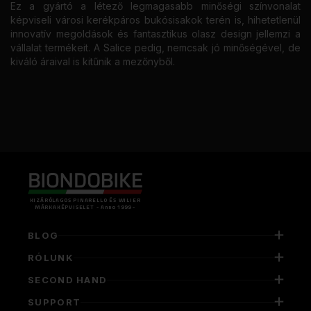
Ez a gyártó a létező legmagasabb minőségi színvonalat
képviseli városi kerékpáros bukósisakok terén is, hihetetlenül
innovatív megoldások és fantasztikus olasz design jellemzi a
vállalat termékeit. A Salice pedig, nemcsak jó minőségével, de
kiváló áraival is kitűnik a mezőnyből.
KIZÁRÓLAGOS PINARELLO ÉS WILIER
MÁRKAKÉPVISELET - Anno 1999 -
BLOG
RÓLUNK
SECOND HAND
SUPPORT