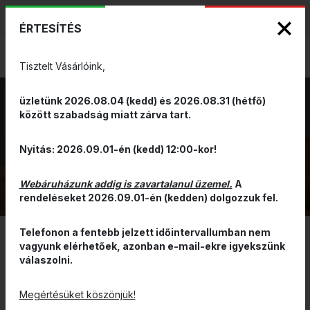
KIZÁRÓLAGOS PINARELLO ÉS WILIER
ENG
HUN
MÁRKAKÉPVISELET - Anno 1999
ÉRTESÍTÉS
0
Tisztelt Vásárlóink,
üzletünk 2026.08.04 (kedd) és 2026.08.31 (hétfő)
között szabadság miatt zárva tart.
VÁROSI SISAK
VISSZA
Nyitás: 2026.09.01-én (kedd) 12:00-kor!
Webáruházunk addig is zavartalanul üzemel.
A
rendeléseket 2026.09.01-én (kedden) dolgozzuk fel.
Telefonon a fentebb jelzett időintervallumban nem
vagyunk elérhetőek, azonban e-mail-ekre igyekszünk
SZŰRÉS
válaszolni.
ÁR ALAPJÁN CSÖKKENŐ
Megértésüket köszönjük!
AKCIÓ