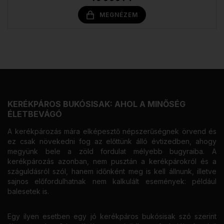
MEGNÉZEM
KERÉKPÁROS BUKÓSISAK: AHOL A MINŐSÉG
ÉLETBEVÁGÓ
A kerékpározás mára elképesztő népszerűségnek örvend és
ez csak növekedni fog az előttünk álló évtizedben, ahogy
megyünk bele a zöld fordulat mélyebb bugyraiba. A
kerékpározás azonban, nem pusztán a kerékpárokról és a
száguldásról szól, hanem időnként meg is kell állnunk, illetve
sajnos előfordulhatnak nem kalkulált események: például
balesetek is.
Egy ilyen esetben egy jó kerékpáros bukósisak szó szerint