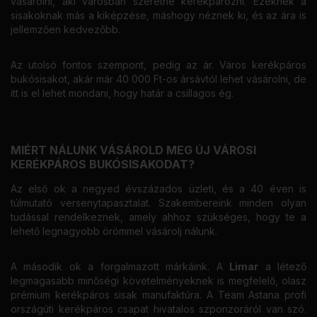
vásárolni, aki városban szeretne kerékpározni. Ezeknek a
sisakoknak más a kiképzése, máshogy néznek ki, és az ára is
jellemzően kedvezőbb.
Az utolsó fontos szempont, pedig az ár. Város kerékpáros
bukósisakot, akár már 40 000 Ft-os ársávtól lehet vásárolni, de
itt is el lehet mondani, hogy határ a csillagos ég.
MIÉRT NÁLUNK VÁSÁROLD MEG ÚJ VÁROSI
KERÉKPÁROS BUKÓSISAKODAT?
Az első ok a negyed évszázados üzleti, és a 40 éven is
túlmutató versenytapasztalat. Szakembereink minden olyan
tudással rendelkeznek, amely ahhoz szükséges, hogy te a
lehető legnagyobb örömmel vásárolj nálunk.
A második ok a forgalmazott márkáink. A
Limar
a létező
legmagasabb minőségi követelményeknek is megfelelő, olasz
prémium kerékpáros sisak manufaktúra. A Team Astana profi
országúti kerékpáros csapat hivatalos szponzoráról van szó.