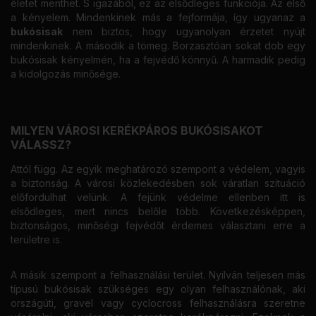
életet menthet. S igazából, ez az elsődleges funkciója. Az első
a kényelem. Mindenkinek más a fejformája, így ugyanaz a
bukósisak
nem biztos, hogy ugyanolyan érzetet nyújt
mindenkinek. A második a tömeg. Borzasztóan sokat dob egy
bukósisak kényelmén, ha a fejvédő könnyű. A harmadik pedig
a kidolgozás minősége.
MILYEN VÁROSI KERÉKPÁROS BUKÓSISAKOT
VÁLASSZ?
Attól függ. Az egyik meghatározó szempont a védelem, vagyis
a biztonság. A városi közlekedésben sok váratlan szituáció
előfordulhat velünk. A fejünk védelme ellenben itt is
elsődleges, mert nincs belőle több. Következésképpen,
biztonságos, minőségi fejvédőt érdemes választani erre a
területre is.
A másik szempont a felhasználási terület. Nyilván teljesen más
típusú bukósisak szükséges egy olyan felhasználónak, aki
országúti, gravel vagy cyclocross felhasználásra szeretne