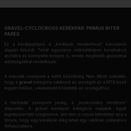
GRAVEL-CYCLOCROSS KERÉKPÁR: PRIMUS INTER
PARES
Ez a kerékpártípus a „kerékpár mindenhová” koncepció
alapján készült. Tehát egyszerre működőképes konstrukció
aszfaltra és könnyebb terepre is, ennek megfelelő geometriai
adottságokkal rendelkezik.
A második szempont a kettő közöttiség. Nem titkolt szándék,
hogy a
gravel
kategória valahová az országúti és a MTB közé
legyen belőve, valamelyest közelebb az országútihoz.
A harmadik szempont pedig, a „koskormány mindenre”
alapvetés. A gravel kerékpár kategória napjaink egyik
legnépszerűbb szegmense, ami nem is csoda tekintettel arra a
tényre, hogy egy kerékpár elég lehet egy valóban széleskörű
felhasználásra.