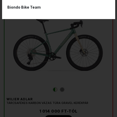
NHU-MOD Carbon
Biondo Bike Team
Max. 45 mm
WILIER ADLAR
TÁRCSAFÉKES KARBON VÁZAS TÚRA GRAVEL KERÉKPÁR
1 014 000 FT-TÓL