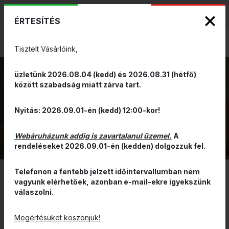
KIZÁRÓLAGOS PINARELLO ÉS WILIER
ENG
HUN
MÁRKAKÉPVISELET - Anno 1999
ÉRTESÍTÉS
0
Tisztelt Vásárlóink,
üzletünk 2026.08.04 (kedd) és 2026.08.31 (hétfő)
között szabadság miatt zárva tart.
GRAVEL
VISSZA
Nyitás: 2026.09.01-én (kedd) 12:00-kor!
Webáruházunk addig is zavartalanul üzemel.
A
rendeléseket 2026.09.01-én (kedden) dolgozzuk fel.
Telefonon a fentebb jelzett időintervallumban nem
vagyunk elérhetőek, azonban e-mail-ekre igyekszünk
SZŰRÉS
válaszolni.
ÁR ALAPJÁN CSÖKKENŐ
Megértésüket köszönjük!
Gravel endurance