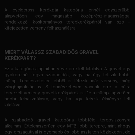
A cyclocross kerékpár kategória ennél egyszerűbb:
alapvetően egy magasabb középrész-magassággal
rendelkező, koskormányos terepkerékpárról van szó –
kifejezetten verseny felhasználásra.
MIÉRT VÁLASSZ SZABADIDŐS GRAVEL
KERÉKPÁRT?
Ez a kategória alapjaiban véve erre lett kitalálva. A gravel egy
gyökereinél fogva szabadidős, vagy ha úgy tetszik hobbi
műfaj. Természetesen ebből is létezik már verseny, még
világbajnokság is. S természetesen vannak erre a célra
tervezett verseny gravel kerékpárok is. De a műfaj alapvetően
hobbi felhasználásra, vagy ha úgy tetszik élményre lett
kitalálva.
A szabadidő gravel kategória többféle terepviszonyra
alkalmas. Értelemszerűen egy MTB jobb terepre, mint ahogy
egy országútival is gyorsabb és jobb aszfalton közlekedni, de