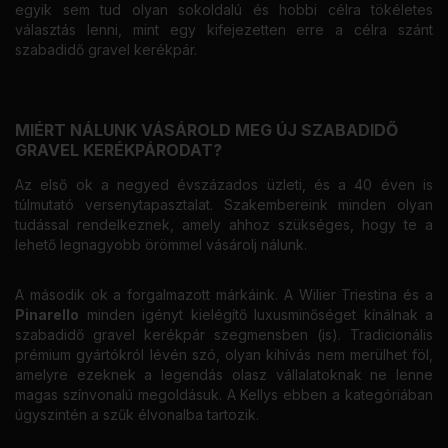
egyik sem tud olyan sokoldalú és hobbi célra tökéletes
választás lenni, mint egy kifejezetten erre a célra szánt
szabadidő gravel kerékpár.
MIÉRT NÁLUNK VÁSÁROLD MEG ÚJ SZABADIDŐ
GRAVEL KERÉKPÁRODAT?
Az első ok a negyed évszázados üzleti, és a 40 éven is
túlmutató versenytapasztalat. Szakembereink minden olyan
tudással rendelkeznek, amely ahhoz szükséges, hogy te a
lehető legnagyobb örömmel vásárolj nálunk.
A második ok a forgalmazott márkáink. A Wilier Triestina és a
Pinarello
minden igényt kielégítő luxusminőséget kínálnak a
szabadidő gravel kerékpár szegmensben (is). Tradicionális
prémium gyártókról lévén szó, olyan kihívás nem merülhet föl,
amelyre ezeknek a legendás olasz vállalatoknak ne lenne
magas színvonalú megoldásuk. A Kellys ebben a kategóriában
úgyszintén a szűk élvonalba tartozik.