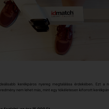
deálisabb kerékpáros nyereg megtalálása érdekében. Ezt a né
redmény nem lehet más, mint egy tökéletesen kiforrott kerékpáro
 foglalni, az ára 15 000 Ft.