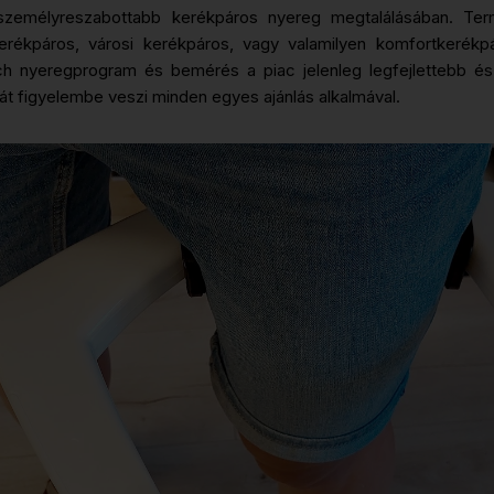
személyreszabottabb kerékpáros nyereg megtalálásában. Ter
 kerékpáros, városi kerékpáros, vagy valamilyen komfortkerék
atch nyeregprogram és bemérés a piac jelenleg legfejlettebb 
át figyelembe veszi minden egyes ajánlás alkalmával.