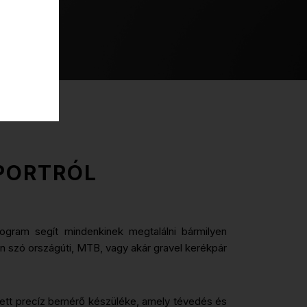
PORTRÓL
ogram segít mindenkinek megtalálni bármilyen
en szó országúti, MTB, vagy akár gravel kerékpár
ített precíz bemérő készüléke, amely tévedés és