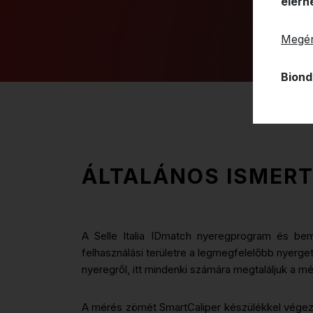
elérh
Megér
Biond
ÁLTALÁNOS ISMER
A Selle Italia IDmatch nyeregprogram és bem
felhasználási területre a legmegfelelőbb nyerge
nyeregről, itt mindenki számára megtaláljuk a m
A mérés zömét SmartCaliper készülékkel végezzü