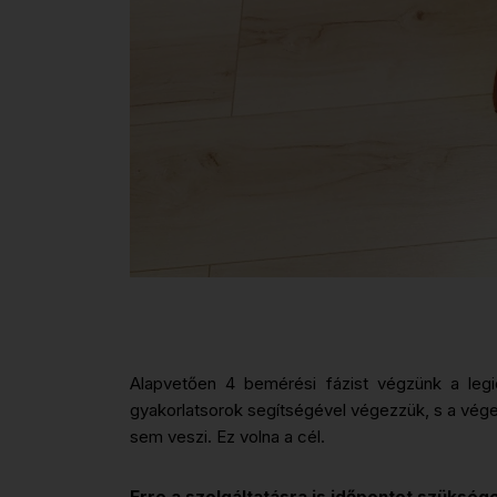
Alapvetően 4 bemérési fázist végzünk a legi
gyakorlatsorok segítségével végezzük, s a vége
sem veszi. Ez volna a cél.
Erre a szolgáltatásra is időpontot szükséges