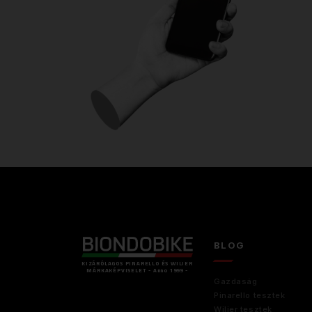
BLOG
KIZÁRÓLAGOS PINARELLO ÉS WILIER
MÁRKAKÉPVISELET - Anno 1999 -
Gazdaság
Pinarello tesztek
Wilier tesztek