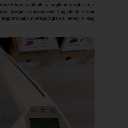
mészetesen azoknak is segítünk megtalálni a
páros nyerget választanának magunknak – akár
és legpontosabb nyeregprogramja, amely a világ