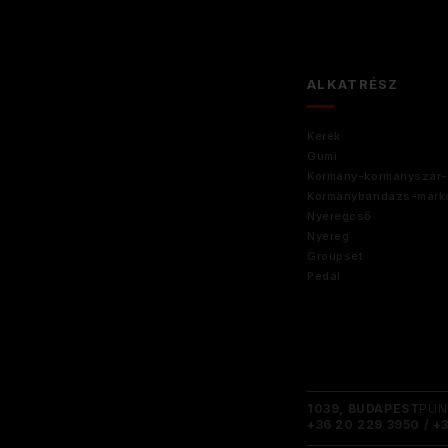
ALKATRÉSZ
Kerék
Gumi
Kormány-kormányszár-
Kormánybandázs-marko
Nyeregcső
Nyereg
Groupset
Pedál
1039, BUDAPEST
PÜN
+36 20 229 3950 / +