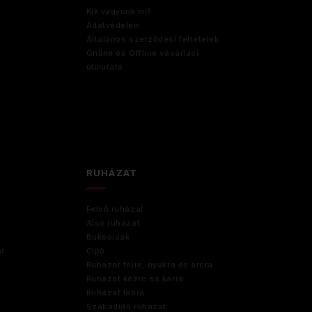
Kik vagyunk mi?
Adatvédelem
Általános szerződési feltételek
Online és Offline vásárlási
útmutató
RUHÁZAT
r
Felső ruházat
Alsó ruházat
Bukósisak
ár
Cipő
Ruházat fejre, nyakra és arcra
Ruházat kézre és karra
Ruházat lábra
Szabadidő ruházat