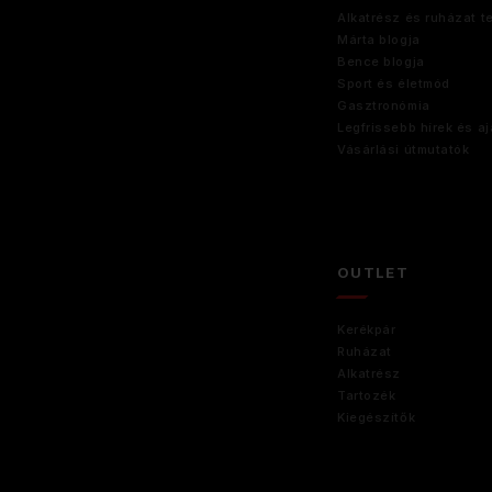
Alkatrész és ruházat t
Márta blogja
Bence blogja
Sport és életmód
Gasztronómia
Legfrissebb hírek és aj
Vásárlási útmutatók
OUTLET
Kerékpár
Ruházat
Alkatrész
Tartozék
Kiegészítők