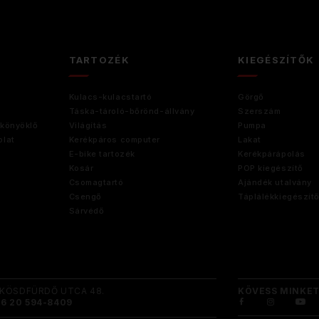
TARTOZÉK
KIEGÉSZÍTŐK
Kulacs-kulacstartó
Görgő
Táska-tároló-bőrönd-állvány
Szerszám
könyöklő
Világítás
Pumpa
lat
Kerékpáros computer
Lakat
E-bike tartozék
Kerékpárápolás
Kosár
POP kiegészítő
Csomagtartó
Ajándék utalvány
Csengő
Táplálékkiegészít
Sárvédő
KÖSDFÜRDŐ UTCA 48.
KÖVESS MINKET
36 20 594-8409