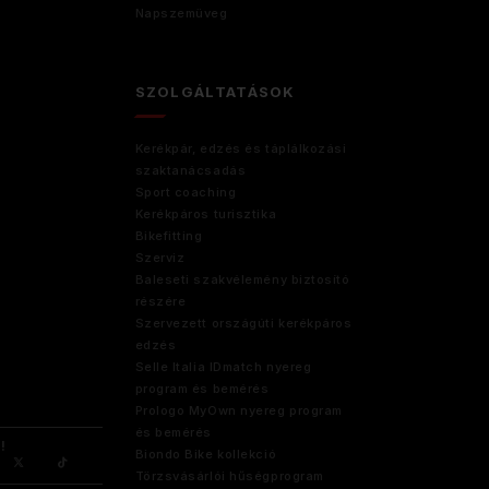
Napszemüveg
SZOLGÁLTATÁSOK
Kerékpár, edzés és táplálkozási
szaktanácsadás
Sport coaching
Kerékpáros turisztika
Bikefitting
Szerviz
Baleseti szakvélemény biztosító
ő
részére
Szervezett országúti kerékpáros
edzés
Selle Italia IDmatch nyereg
program és bemérés
Prologo MyOwn nyereg program
és bemérés
!
Biondo Bike kollekció
Törzsvásárlói hűségprogram