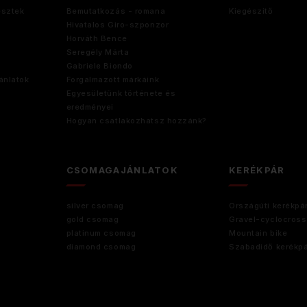
esztek
Bemutatkozás - romana
Kiegészitő
Hivatalos Giro-szponzor
Horváth Bence
Seregély Márta
Gabriele Biondo
ánlatok
Forgalmazott márkáink
Egyesületünk története és
eredményei
Hogyan csatlakozhatsz hozzánk?
CSOMAGAJÁNLATOK
KERÉKPÁR
silver csomag
Országúti kerékpá
gold csomag
Gravel-cyclocross
platinum csomag
Mountain bike
diamond csomag
Szabadidő kerékp