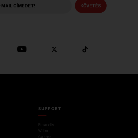
KÖVETÉS
D
SUPPORT
Pinarello
Wilier
Gaerne