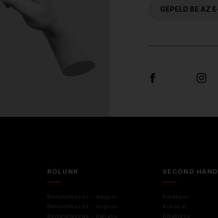
RÓLUNK
SECOND HAN
Bemutatkozás - magyar
Kerékpár
Bemutatkozás - english
Ruházat
Bemutatkozás - italiano
Alkatrész