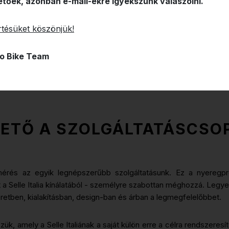
etőek, azonban e-mail-ekre igyekszünk válaszolni.
tésüket köszönjük!
o Bike Team
TETŐ A SZOLGÁLTATÁSCSO
érés az egyik legnépszerűbb szolgáltatásunk. Ez a nyeregpr
t a Selle Italia kínálatából - személyre szabottan méghozzá. Legy
éretben, kialakításban, design-ban és árban a legmegfelelőbbet.
k, amely a Selle Italiának a saját külön erre a célra rendszeres