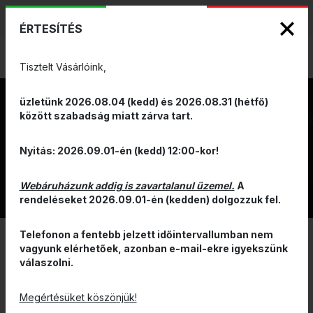
KIZÁRÓLAGOS PINARELLO ÉS WILIER
ENG
HUN
MÁRKAKÉPVISELET - Anno 1999
ÉRTESÍTÉS
0
Tisztelt Vásárlóink,
üzletünk 2026.08.04 (kedd) és 2026.08.31 (hétfő)
között szabadság miatt zárva tart.
SECOND
Nyitás: 2026.09.01-én (kedd) 12:00-kor!
HAND
Webáruházunk addig is zavartalanul üzemel.
A
rendeléseket 2026.09.01-én (kedden) dolgozzuk fel.
Telefonon a fentebb jelzett időintervallumban nem
vagyunk elérhetőek, azonban e-mail-ekre igyekszünk
válaszolni.
Megértésüket köszönjük!