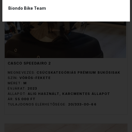
Biondo Bike Team
CASCO SPEEDAIRO 2
MEGNEVEZÉS:
CSÚCSKATEGÓRIÁS PRÉMIUM BUKÓSISAK
SZÍN:
VÖRÖS-FEKETE
MÉRET:
M
ÉVJÁRAT:
2023
ÁLLAPOT:
ALIG HASZNÁLT, KARCMENTES ÁLLAPOT
ÁR:
55 000 FT
TULAJDONOS ELÉRHETŐSÉGE:
20/333-00-66