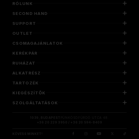
RÓLUNK
SECOND HAND
SUPPORT
OUTLET
CSOMAGAJÁNLATOK
KERÉKPÁR
RUHÁZAT
ALKATRÉSZ
TARTOZÉK
KIEGÉSZÍTŐK
SZOLGÁLTATÁSOK
1039, BUDAPEST
PÜNKÖSDFÜRDŐ UTCA 48.
+36 20 229 3950 / +36 20 594-8409
KÖVESS MINKET!