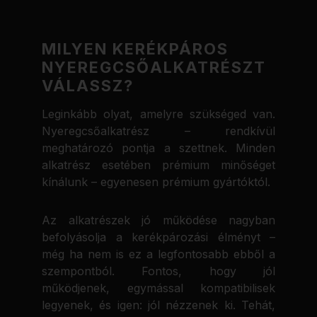
MILYEN KERÉKPÁROS
NYEREGCSŐALKATRÉSZT
VÁLASSZ?
Leginkább olyat, amelyre szükséged van.
Nyeregcsőalkatrész – rendkívül
meghatározó pontja a szettnek. Minden
alkatrész esetében prémium minőséget
kínálunk – egyenesen prémium gyártóktól.
Az alkatrészek jó működése nagyban
befolyásolja a kerékpározási élményt –
még ha nem is ez a legfontosabb ebből a
szempontból. Fontos, hogy jól
működjenek, egymással kompatibilisek
legyenek, és igen: jól nézzenek ki. Tehát,