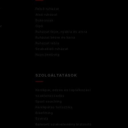
r
Felső ruházat
Alsó ruházat
Bukósisak
ár
Cipő
Ruházat fejre, nyakra és arcra
Ruházat kézre és karra
Ruházat lábra
Szabadidő ruházat
Napszemüveg
SZOLGÁLTATÁSOK
Kerékpár, edzés és táplálkozási
szaktanácsadás
Sport coaching
Kerékpáros turisztika
Bikefitting
Szerviz
Baleseti szakvélemény biztosító