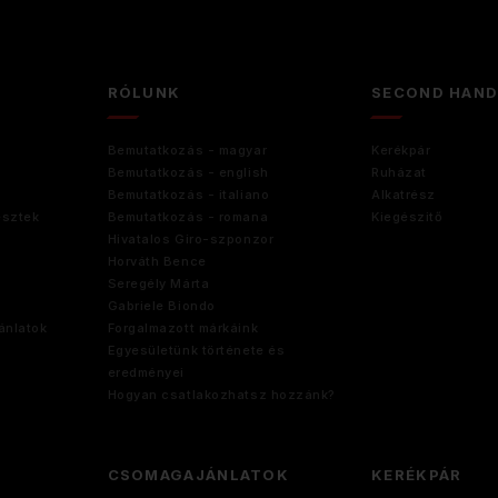
RÓLUNK
SECOND HAN
Bemutatkozás - magyar
Kerékpár
Bemutatkozás - english
Ruházat
Bemutatkozás - italiano
Alkatrész
esztek
Bemutatkozás - romana
Kiegészitő
Hivatalos Giro-szponzor
Horváth Bence
Seregély Márta
Gabriele Biondo
ánlatok
Forgalmazott márkáink
Egyesületünk története és
eredményei
Hogyan csatlakozhatsz hozzánk?
CSOMAGAJÁNLATOK
KERÉKPÁR