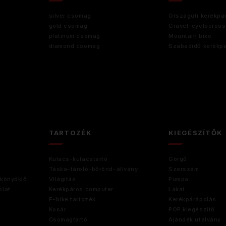
silver csomag
Országúti kerékpá
gold csomag
Gravel-cyclocross
platinum csomag
Mountain bike
diamond csomag
Szabadidő kerékp
TARTOZÉK
KIEGÉSZÍTŐK
Kulacs-kulacstartó
Görgő
Táska-tároló-bőrönd-állvány
Szerszám
könyöklő
Világítás
Pumpa
lat
Kerékpáros computer
Lakat
E-bike tartozék
Kerékpárápolás
Kosár
POP kiegészítő
Csomagtartó
Ajándék utalvány