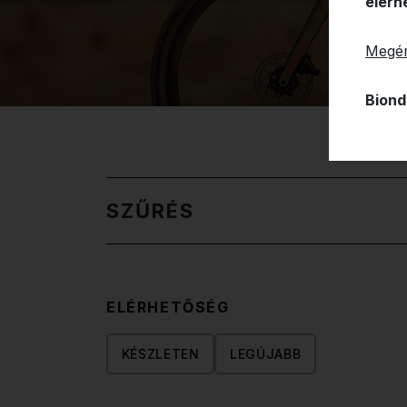
elérh
Megér
Biond
SZŰRÉS
ELÉRHETŐSÉG
KÉSZLETEN
LEGÚJABB