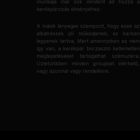
munkája már sok mindent ad hozzá a
kerékpározás élményéhez.
A másik lényeges szempont, hogy ezek az
alkatrészek jól működjenek, és karban
legyenek tartva. Mert amennyiben ez nem
így van, a kerékpár borzasztó kellemetlen
meglepetéseket tartogathat számunkra.
Üzletünkben minden groupset elérhető,
vagy azonnal vagy rendelésre.