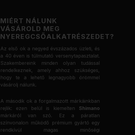
MIÉRT NÁLUNK
VÁSÁROLD MEG
NYEREGCSŐALKATRÉSZEDET?
Az első ok a negyed évszázados üzleti, és
a 40 éven is túlmutató versenytapasztalat.
Szakembereink minden olyan tudással
rendelkeznek, amely ahhoz szükséges,
hogy te a lehető legnagyobb örömmel
vásárolj nálunk.
A második ok a forgalmazott márkáinkban
rejlik: ezen belül is kiemelten
Shimano
márkáról van szó. Ez a páratlan
színvonalon működő prémium gyártó egy
rendkívül magas minőségi