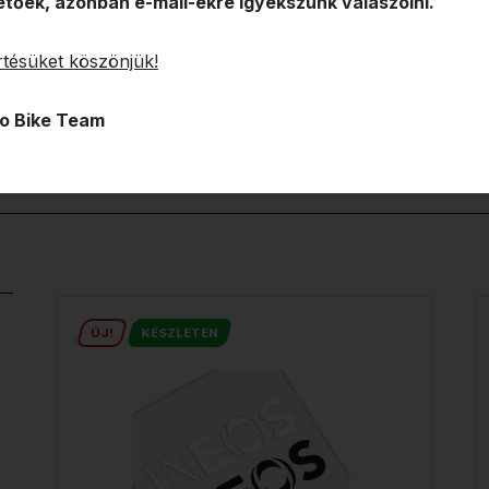
etőek, azonban e-mail-ekre igyekszünk válaszolni.
tésüket köszönjük!
o Bike Team
ÚJ!
KÉSZLETEN