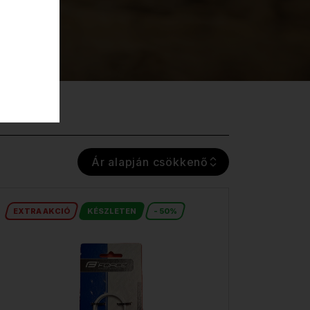
Ár alapján csökkenő
EXTRA AKCIÓ
KÉSZLETEN
- 50%