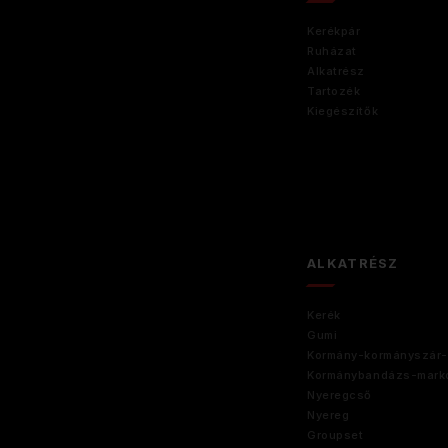
Kerékpár
Ruházat
Alkatrész
Tartozék
Kiegészítők
ALKATRÉSZ
Kerék
Gumi
Kormány-kormányszár-
Kormánybandázs-marko
Nyeregcső
Nyereg
Groupset