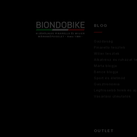
BLOG
KIZÁRÓLAGOS PINARELLO ÉS WILIER
MÁRKAKÉPVISELET - Anno 1999 -
Gazdaság
Pinarello tesztek
Wilier tesztek
Alkatrész és ruházat t
Márta blogja
Bence blogja
Sport és életmód
Gasztronómia
Legfrissebb hírek és aj
Vásárlási útmutatók
OUTLET