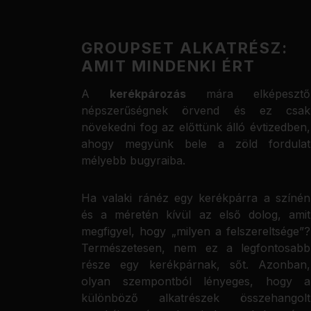
GROUPSET ALKATRÉSZ:
AMIT MINDENKI ÉRT
A
kerékpározás
mára elképesztő
népszerűségnek örvend és ez csak
növekedni fog az előttünk álló évtizedben,
ahogy megyünk bele a zöld fordulat
mélyebb bugyraiba.
Ha valaki ránéz egy kerékpárra a színén
és a méretén kívül az első dolog, amit
megfigyel, hogy „milyen a felszereltsége”?
Természetesen, nem ez a legfontosabb
része egy kerékpárnak, sőt. Azonban,
olyan szempontból lényeges, hogy a
különböző alkatrészek összehangolt