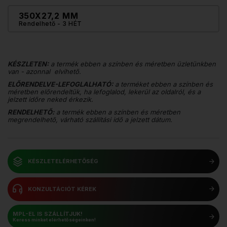
350X27,2 MM
Rendelhető
- 3 HÉT
KÉSZLETEN:
a termék ebben a színben és méretben üzletünkben
van - azonnal elvihető.
ELŐRENDELVE-LEFOGLALHATÓ:
a terméket ebben a színben és
méretben előrendeltük, ha lefoglalod, lekerül az oldalról, és a
jelzett időre neked érkezik.
RENDELHETŐ:
a termék ebben a színben és méretben
megrendelhető, várható szállítási idő a jelzett dátum.
KÉSZLETELÉRHETŐSÉG
KONZULTÁCIÓT KÉREK
MPL-EL IS SZÁLLÍTJUK!
Keress minket elérhetőségeinken!