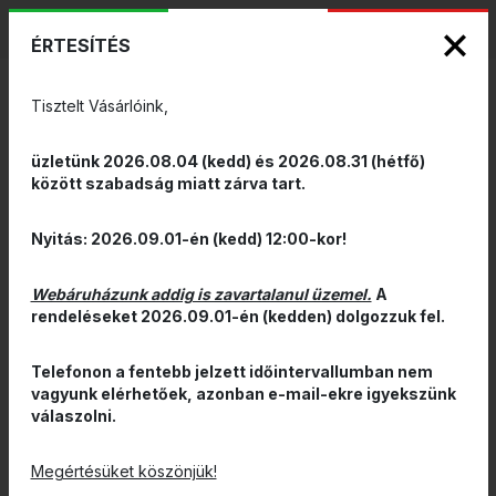
KIZÁRÓLAGOS PINARELLO ÉS WILIER
ENG
HUN
MÁRKAKÉPVISELET - Anno 1999
ÉRTESÍTÉS
0
Tisztelt Vásárlóink,
üzletünk 2026.08.04 (kedd) és 2026.08.31 (hétfő)
között szabadság miatt zárva tart.
Nyitás: 2026.09.01-én (kedd) 12:00-kor!
Webáruházunk addig is zavartalanul üzemel.
A
rendeléseket 2026.09.01-én (kedden) dolgozzuk fel.
Telefonon a fentebb jelzett időintervallumban nem
vagyunk elérhetőek, azonban e-mail-ekre igyekszünk
válaszolni.
Megértésüket köszönjük!