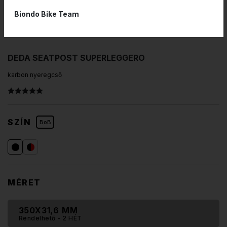
Biondo Bike Team
DEDA SEATPOST SUPERLEGGERO
karbon nyeregcső
SZÍN
BoB
MÉRET
350X31,6 MM
Rendelhető
- 2 HÉT