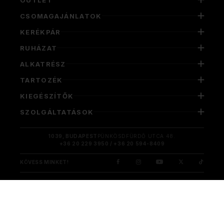
CSOMAGAJÁNLATOK
KERÉKPÁR
RUHÁZAT
ALKATRÉSZ
TARTOZÉK
KIEGÉSZÍTŐK
SZOLGÁLTATÁSOK
1039, BUDAPEST
PÜNKÖSDFÜRDŐ UTCA 48.
+36 20 229 3950 / +36 20 594-8409
KÖVESS MINKET!