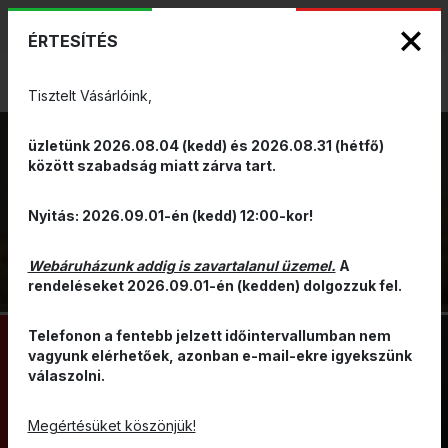
KIZÁRÓLAGOS PINARELLO ÉS WILIER
ENG
HUN
MÁRKAKÉPVISELET - Anno 1999
ÉRTESÍTÉS
0
Tisztelt Vásárlóink,
üzletünk 2026.08.04 (kedd) és 2026.08.31 (hétfő)
RUHÁZAT
között szabadság miatt zárva tart.
FEJRE,
VISSZA
Nyitás: 2026.09.01-én (kedd) 12:00-kor!
NYAKRA ÉS
ARCRA
Webáruházunk addig is zavartalanul üzemel.
A
rendeléseket 2026.09.01-én (kedden) dolgozzuk fel.
Telefonon a fentebb jelzett időintervallumban nem
vagyunk elérhetőek, azonban e-mail-ekre igyekszünk
válaszolni.
KERÉKPÁROS SAPKA
TÉLI SAPKA
BASEBALL SAPKA
SÁL/KENDŐ
Megértésüket köszönjük!
SAPKA BUKÓSISAK ALÁ
MASZK