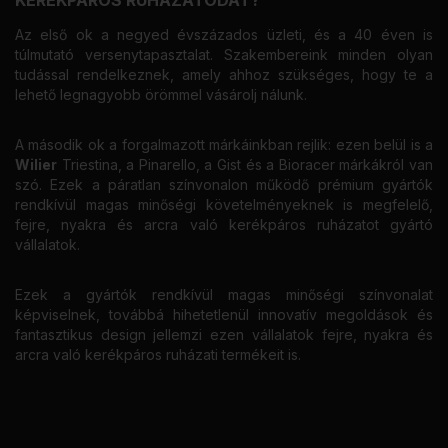
KERÉKPÁROS RUHÁZATODAT?
Az első ok a negyed évszázados üzleti, és a 40 éven is
túlmutató versenytapasztalat. Szakembereink minden olyan
tudással rendelkeznek, amely ahhoz szükséges, hogy te a
lehető legnagyobb örömmel vásárolj nálunk.
A második ok a forgalmazott márkáinkban rejlik: ezen belül is a
Wilier
Triestina, a Pinarello, a Gist és a Bioracer márkákról van
szó. Ezek a páratlan színvonalon működő prémium gyártók
rendkívül magas minőségi követelményeknek is megfelelő,
fejre, nyakra és arcra való kerékpáros ruházatot gyártó
vállalatok.
Ezek a gyártók rendkívül magas minőségi színvonalat
képviselnek, továbbá hihetetlenül innovatív megoldások és
fantasztikus design jellemzi ezen vállalatok fejre, nyakra és
arcra való kerékpáros ruházati termékeit is.