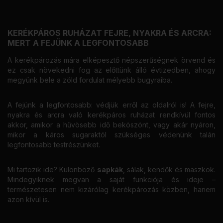
KERÉKPÁROS RUHÁZAT FEJRE, NYAKRA ÉS ARCRA:
MERT A FEJÜNK A LEGFONTOSABB
A kerékpározás mára elképesztő népszerűségnek örvend és
ez csak növekedni fog az előttünk álló évtizedben, ahogy
megyünk bele a zöld fordulat mélyebb bugyraiba.
A fejünk a legfontosabb: védjük erről az oldalról is! A fejre,
nyakra és arcra való kerékpáros ruházat rendkívül fontos
akkor, amikor a hűvösebb idő beköszönt, vagy akár nyáron,
mikor a káros sugaraktól szükséges védenünk talán
legfontosabb testrészünket.
Mi tartozik ide? Különböző
sapkák
, sálak, kendők és maszkok.
Mindegyiknek megvan a saját funkciója és ideje –
természetesen nem kizárólag kerékpározás közben, hanem
azon kívül is.