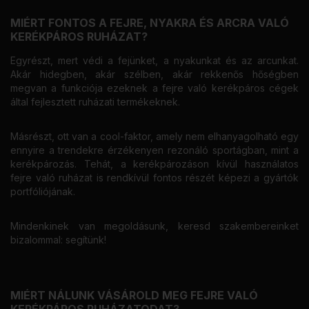
MIÉRT FONTOS A FEJRE, NYAKRA ÉS ARCRA VALÓ
KERÉKPÁROS RUHÁZAT?
Egyrészt, mert védi a fejünket, a nyakunkat és az arcunkat.
Akár hidegben, akár szélben, akár rekkenős hőségben
megvan a funkciója ezeknek a fejre való kerékpáros cégek
által fejlesztett ruházati termékeknek.
Másrészt, ott van a cool-faktor, amely nem elhanyagolható egy
ennyire a trendekre érzékenyen rezonáló sportágban, mint a
kerékpározás. Tehát, a kerékpározáson kívül használatos
fejre való ruházat is rendkívül fontos részét képezi a gyártók
portfóliójának.
Mindenkinek van megoldásunk, keresd szakembereinket
bizalommal: segítünk!
MIÉRT NÁLUNK VÁSÁROLD MEG FEJRE VALÓ