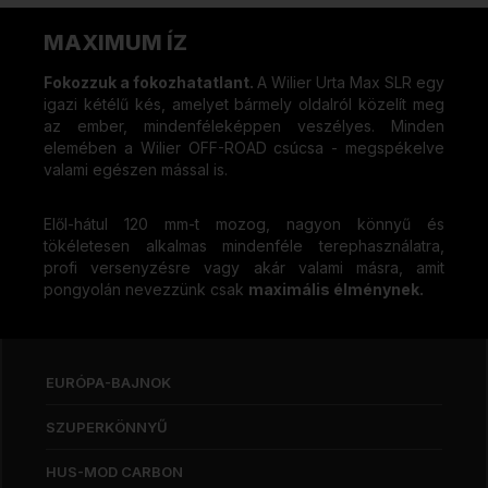
MAXIMUM ÍZ
Fokozzuk a fokozhatatlant.
A Wilier Urta Max SLR egy
igazi kétélű kés, amelyet bármely oldalról közelít meg
az ember, mindenféleképpen veszélyes. Minden
elemében a Wilier OFF-ROAD csúcsa - megspékelve
valami egészen mással is.
Elől-hátul 120 mm-t mozog, nagyon könnyű és
tökéletesen alkalmas mindenféle terephasználatra,
profi versenyzésre vagy akár valami másra, amit
pongyolán nevezzünk csak
maximális élménynek.
EURÓPA-BAJNOK
SZUPERKÖNNYŰ
HUS-MOD CARBON