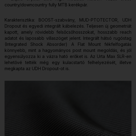
country/downcountry fully MTB kerékpár.
Karakterisztika: BOOST-szabvány, MUD-PTOTECTOR, UDH
Dropout és egyedi integrált kábelezés. Teljesen új geometriát
kapott, amely rövidebb felsőcsőhosszokat, hosszabb reach
adatot és laposabb villaszöget jelent. Integrált hátsó rugóstag
(Integrated Shock Absorder) A Flat Mount fékfelfogatás
könnyebb, mint a hagyományos post mount megoldás, és jól
egyensúlyozza ki a vázra ható erőket is. Az Urta Max SLR-en
lehetővé tették még egy kulacstartó felhelyezését, illetve
megkapta az UDH Dropout-ot is.