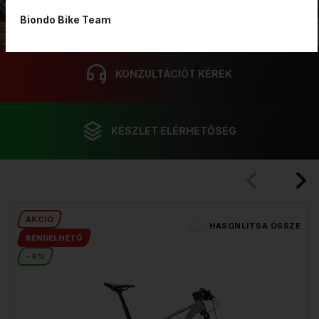
Biondo Bike Team
KONZULTÁCIÓT KÉREK
KÉSZLET ELÉRHETŐSÉG
AKCIÓ
HASONLÍTSA ÖSSZE
RENDELHETŐ
- 6%