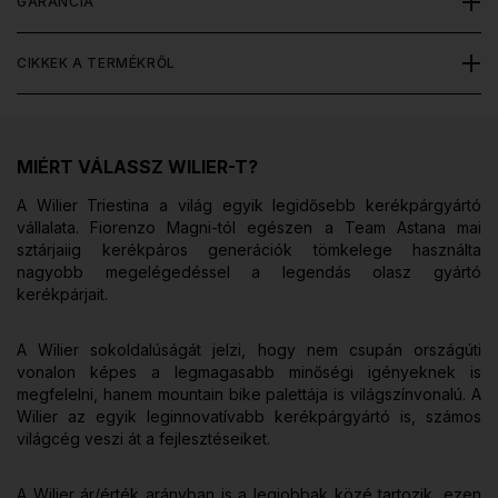
GARANCIA
CIKKEK A TERMÉKRŐL
MIÉRT VÁLASSZ WILIER-T?
A Wilier Triestina a világ egyik legidősebb kerékpárgyártó
vállalata. Fiorenzo Magni-tól egészen a Team Astana mai
sztárjaiig kerékpáros generációk tömkelege használta
nagyobb megelégedéssel a legendás olasz gyártó
kerékpárjait.
A Wilier sokoldalúságát jelzi, hogy nem csupán országúti
vonalon képes a legmagasabb minőségi igényeknek is
megfelelni, hanem mountain bike palettája is világszínvonalú. A
Wilier az egyik leginnovatívabb kerékpárgyártó is, számos
világcég veszi át a fejlesztéseiket.
A Wilier ár/érték arányban is a legjobbak közé tartozik, ezen