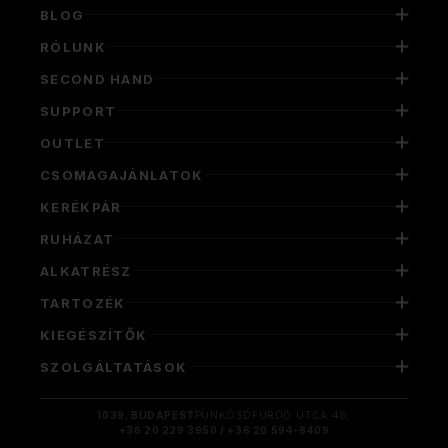
BLOG
RÓLUNK
SECOND HAND
SUPPORT
OUTLET
CSOMAGAJÁNLATOK
KERÉKPÁR
RUHÁZAT
ALKATRÉSZ
TARTOZÉK
KIEGÉSZÍTŐK
SZOLGÁLTATÁSOK
1039, BUDAPEST
PÜNKÖSDFÜRDŐ UTCA 48.
+36 20 229 3950 / +36 20 594-8409