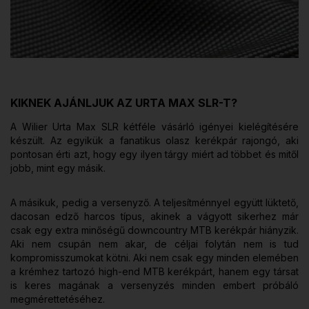
KIKNEK AJÁNLJUK AZ URTA MAX SLR-T?
A Wilier Urta Max SLR kétféle vásárló igényei kielégítésére
készült. Az egyikük a fanatikus olasz kerékpár rajongó, aki
pontosan érti azt, hogy egy ilyen tárgy miért ad többet és mitől
jobb, mint egy másik.
A másikuk, pedig a versenyző. A teljesítménnyel együtt lüktető,
dacosan edző harcos típus, akinek a vágyott sikerhez már
csak egy extra minőségű downcountry MTB kerékpár hiányzik.
Aki nem csupán nem akar, de céljai folytán nem is tud
kompromisszumokat kötni. Aki nem csak egy minden elemében
a krémhez tartozó high-end MTB kerékpárt, hanem egy társat
is keres magának a versenyzés minden embert próbáló
megmérettetéséhez.