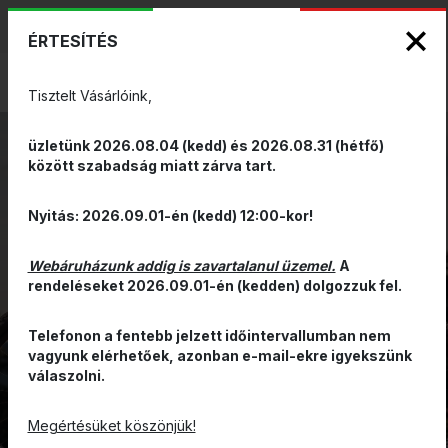
KIZÁRÓLAGOS PINARELLO ÉS WILIER
ENG
HUN
MÁRKAKÉPVISELET - Anno 1999
ÉRTESÍTÉS
0
Tisztelt Vásárlóink,
üzletünk 2026.08.04 (kedd) és 2026.08.31 (hétfő)
között szabadság miatt zárva tart.
WILIER
Nyitás: 2026.09.01-én (kedd) 12:00-kor!
URTA MAX
Webáruházunk addig is zavartalanul üzemel.
A
SLR
rendeléseket 2026.09.01-én (kedden) dolgozzuk fel.
Telefonon a fentebb jelzett időintervallumban nem
MUTASD A KERÉKPÁRT
vagyunk elérhetőek, azonban e-mail-ekre igyekszünk
válaszolni.
MODELL INFORMÁCIÓ
Megértésüket köszönjük!