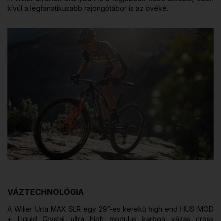
kívül a legfanatikusabb rajongótábor is az övéké.
VÁZTECHNOLÓGIA
A Wilier Urta MAX SLR egy 29”-es kerekű high end HUS-MOD
+ Liquid Crystal ultra high modulus karbon vázas cross