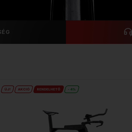
SÉG
ÚJ!
AKCIÓ
RENDELHETŐ
- 4%