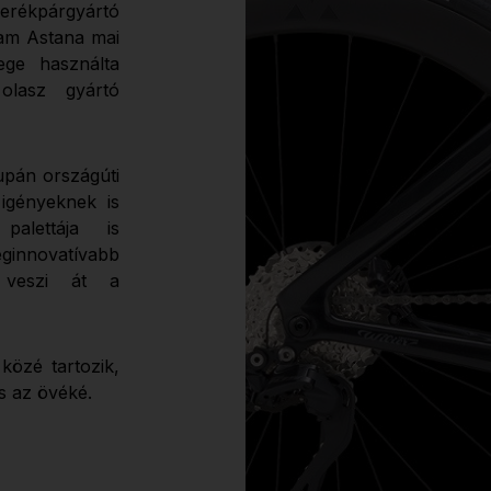
 kerékpárgyártó
eam Astana mai
ege használta
olasz gyártó
upán országúti
igényeknek is
alettája is
ginnovatívabb
g veszi át a
közé tartozik,
s az övéké.