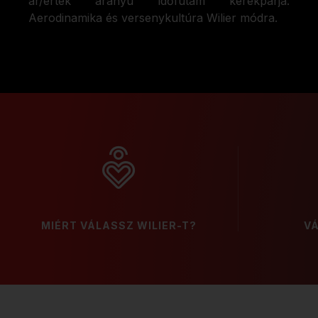
ár/érték arányú időfutam kerékpárja.
Aerodinamika és versenykultúra Wilier módra.
MIÉRT VÁLASSZ WILIER-T?
V