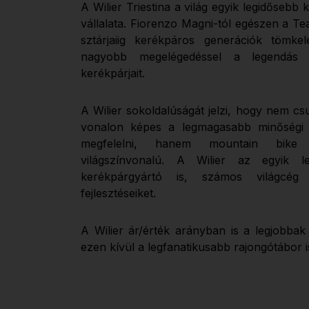
A Wilier Triestina a világ egyik legidősebb
vállalata. Fiorenzo Magni-tól egészen a T
sztárjaiig kerékpáros generációk tömkel
nagyobb megelégedéssel a legendás 
kerékpárjait.
A Wilier sokoldalúságát jelzi, hogy nem cs
vonalon képes a legmagasabb minőségi 
megfelelni, hanem mountain bike p
világszínvonalú. A Wilier az egyik le
kerékpárgyártó is, számos világcé
fejlesztéseiket.
A Wilier ár/érték arányban is a legjobbak 
ezen kívül a legfanatikusabb rajongótábor i