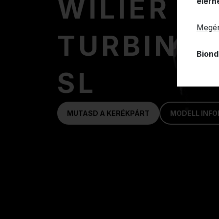
WILIER
elérh
Megér
TURBINE
Biond
SL
MUTASD A KERÉKPÁRT
MODELL INF