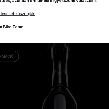
etőek, azonban e-mail-ekre igyekszünk válaszolni.
tésüket köszönjük!
o Bike Team
ORMÁCIÓ