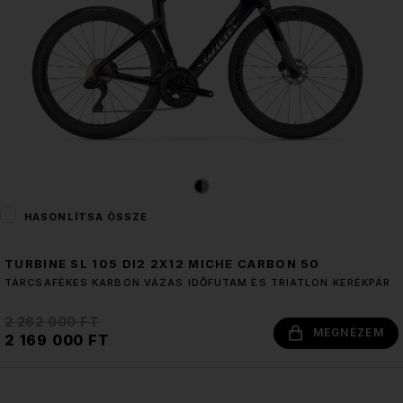
HASONLÍTSA ÖSSZE
TURBINE SL 105 DI2 2X12 MICHE CARBON 50
TÁRCSAFÉKES KARBON VÁZAS IDŐFUTAM ÉS TRIATLON KERÉKPÁR
2 262 000 FT
MEGNÉZEM
2 169 000 FT