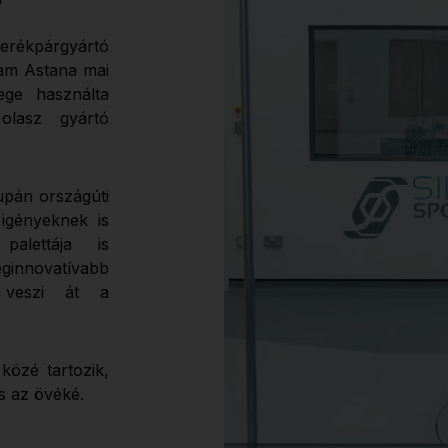
?
 kerékpárgyártó
eam Astana mai
ege használta
olasz gyártó
upán országúti
igényeknek is
alettája is
ginnovatívabb
g veszi át a
közé tartozik,
s az övéké.