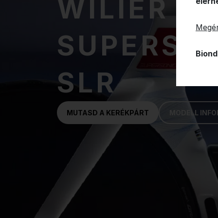
WILIER
elérh
Megér
SUPERSO
Biond
SLR
MUTASD A KERÉKPÁRT
MODELL INF