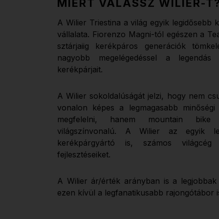
MIÉRT VÁLASSZ WILIER-T
A Wilier Triestina a világ egyik legidősebb
vállalata. Fiorenzo Magni-tól egészen a T
sztárjaiig kerékpáros generációk tömkel
nagyobb megelégedéssel a legendás 
kerékpárjait.
A Wilier sokoldalúságát jelzi, hogy nem cs
vonalon képes a legmagasabb minőségi 
megfelelni, hanem mountain bike p
világszínvonalú. A Wilier az egyik le
kerékpárgyártó is, számos világcé
fejlesztéseiket.
A Wilier ár/érték arányban is a legjobbak 
ezen kívül a legfanatikusabb rajongótábor i