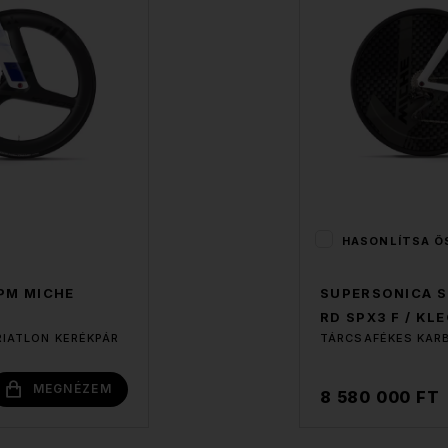
HASONLÍTSA Ö
 PM MICHE
SUPERSONICA S
RD SPX3 F / KL
RIATLON KERÉKPÁR
TÁRCSAFÉKES KARB
MEGNÉZEM
8 580 000 FT