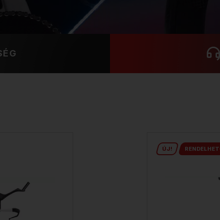
SÉG
ÚJ!
RENDELHET