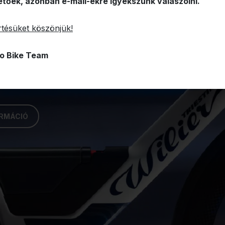
etőek, azonban e-mail-ekre igyekszünk válaszolni.
tésüket köszönjük!
NICA
o Bike Team
ORMÁCIÓ