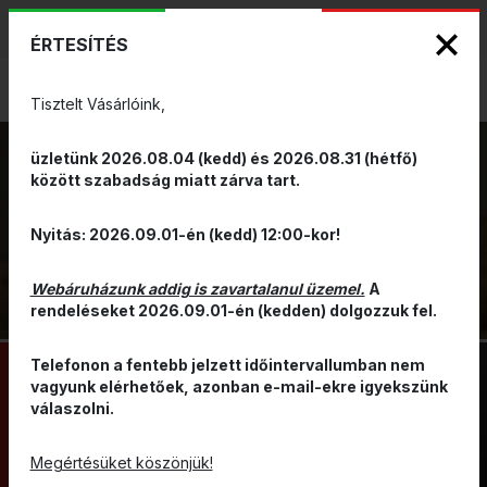
KIZÁRÓLAGOS PINARELLO ÉS WILIER
ENG
HUN
MÁRKAKÉPVISELET - Anno 1999
ÉRTESÍTÉS
0
Tisztelt Vásárlóink,
üzletünk 2026.08.04 (kedd) és 2026.08.31 (hétfő)
között szabadság miatt zárva tart.
SZERSZÁM
VISSZA
Nyitás: 2026.09.01-én (kedd) 12:00-kor!
Webáruházunk addig is zavartalanul üzemel.
A
rendeléseket 2026.09.01-én (kedden) dolgozzuk fel.
Telefonon a fentebb jelzett időintervallumban nem
vagyunk elérhetőek, azonban e-mail-ekre igyekszünk
válaszolni.
FOGÓ
SZERSZÁMKÉSZLET
CSAVARHÚZÓ
KULCSOK
Megértésüket köszönjük!
SZERSZÁM GUMIHOZ