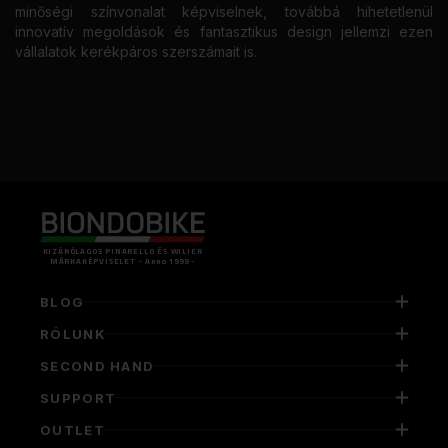
minőségi színvonalat képviselnek, továbbá hihetetlenül
innovatív megoldások és fantasztikus design jellemzi ezen
vállalatok kerékpáros szerszámait is.
KIZÁRÓLAGOS PINARELLO ÉS WILIER
MÁRKAKÉPVISELET - Anno 1999 -
BLOG
RÓLUNK
SECOND HAND
SUPPORT
OUTLET