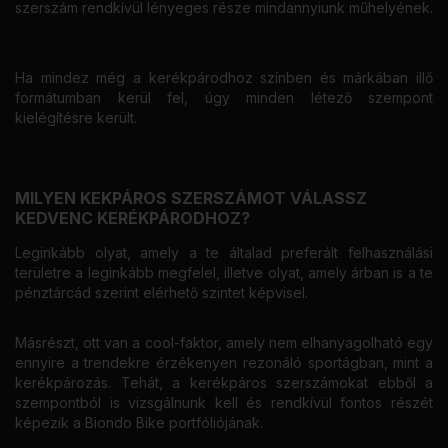
szerszám rendkívül lényeges része mindannyiunk műhelyének.
Ha mindez még a kerékpárodhoz színben és márkában illő
formátumban kerül fel, úgy minden létező szempont
kielégítésre került.
MILYEN KEKPÁROS SZERSZÁMOT VÁLASSZ
KEDVENC KERÉKPÁRODHOZ?
Leginkább olyat, amely a te általad preferált felhasználási
területre a leginkább megfelel, illetve olyat, amely árban is a te
pénztárcád szerint elérhető szintet képvisel.
Másrészt, ott van a cool-faktor, amely nem elhanyagolható egy
ennyire a trendekre érzékenyen rezonáló sportágban, mint a
kerékpározás. Tehát, a kerékpáros szerszámokat ebből a
szempontból is vizsgálnunk kell és rendkívül fontos részét
képezik a Biondo Bike portfóliójának.