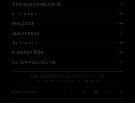
CSOMAGAJÁNLATOK
KERÉKPÁR
RUHÁZAT
ALKATRÉSZ
TARTOZÉK
KIEGÉSZÍTŐK
SZOLGÁLTATÁSOK
1039, BUDAPEST
PÜNKÖSDFÜRDŐ UTCA 48.
+36 20 229 3950 / +36 20 594-8409
KÖVESS MINKET!