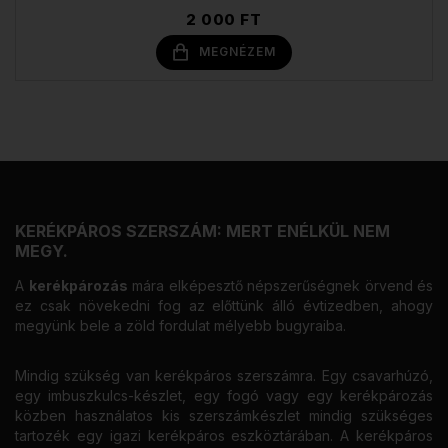
2 000 FT
MEGNÉZEM
KERÉKPÁROS SZERSZÁM: MERT ENÉLKÜL NEM
MEGY.
A
kerékpározás
mára elképesztő népszerűségnek örvend és
ez csak növekedni fog az előttünk álló évtizedben, ahogy
megyünk bele a zöld fordulat mélyebb bugyraiba.
Mindig szükség van kerékpáros szerszámra. Egy csavarhúzó,
egy imbuszkulcs-készlet, egy fogó vagy egy kerékpározás
közben használatos kis szerszámkészlet mindig szükséges
tartozék egy igazi kerékpáros eszköztárában. A kerékpáros