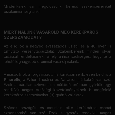
Mindenkinek van megoldásunk, keresd szakembereinket
bizalommal: segítünk!
MIÉRT NÁLUNK VÁSÁROLD MEG KERÉKPÁROS
SZERSZÁMODAT?
Az első ok a negyed évszázados üzleti, és a 40 éven is
túlmutató versenytapasztalat. Szakembereink minden olyan
tudással rendelkeznek, amely ahhoz szükséges, hogy te a
lehető legnagyobb örömmel vásárolj nálunk.
A második ok a forgalmazott márkáinkban rejlik: ezen belül is a
Pinarello
, a Wilier Triestina és Az Unior márkákról van szó.
Ezek a páratlan színvonalon működő prémium gyártók egy
rendkívül magas minőségi követelményeknek is megfelelő
kerékpáros szerszámokat (is) gyártó vállalatok.
Számos országúti és mountain bike kerékpáros csapat
szponzorairól van szó. Ezek a gyártók rendkívül magas