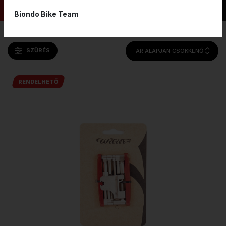
Biondo Bike Team
SZŰRÉS
ÁR ALAPJÁN CSÖKKENŐ
RENDELHETŐ