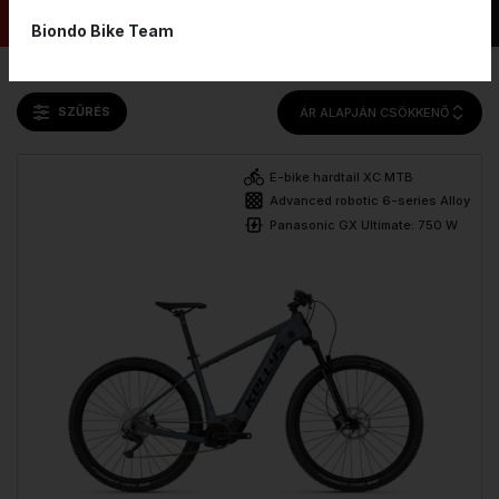
Biondo Bike Team
SZŰRÉS
ÁR ALAPJÁN CSÖKKENŐ
E-bike hardtail XC MTB
Advanced robotic 6-series Alloy
Panasonic GX Ultimate: 750 W