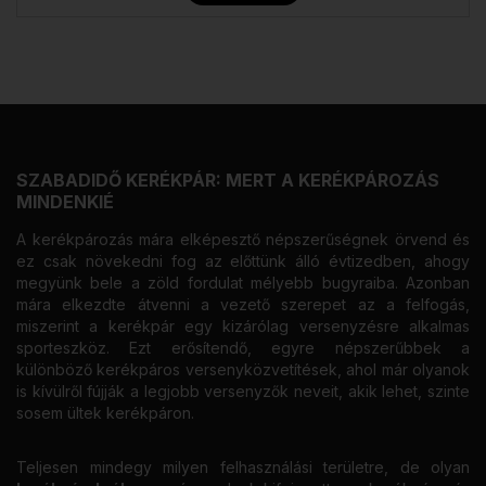
SZABADIDŐ KERÉKPÁR: MERT A KERÉKPÁROZÁS
MINDENKIÉ
A kerékpározás mára elképesztő népszerűségnek örvend és
ez csak növekedni fog az előttünk álló évtizedben, ahogy
megyünk bele a zöld fordulat mélyebb bugyraiba. Azonban
mára elkezdte átvenni a vezető szerepet az a felfogás,
miszerint a kerékpár egy kizárólag versenyzésre alkalmas
sporteszköz. Ezt erősítendő, egyre népszerűbbek a
különböző kerékpáros versenyközvetítések, ahol már olyanok
is kívülről fújják a legjobb versenyzők neveit, akik lehet, szinte
sosem ültek kerékpáron.
Teljesen mindegy milyen felhasználási területre, de olyan