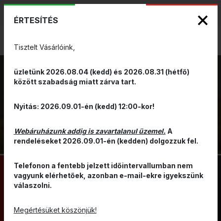
KIZÁRÓLAGOS PINARELLO ÉS WILIER
ENG
HUN
MÁRKAKÉPVISELET - Anno 1999
ÉRTESÍTÉS
0
Tisztelt Vásárlóink,
üzletünk 2026.08.04 (kedd) és 2026.08.31 (hétfő)
között szabadság miatt zárva tart.
SZABADIDŐ
VISSZA
Nyitás: 2026.09.01-én (kedd) 12:00-kor!
KERÉKPÁR
Webáruházunk addig is zavartalanul üzemel.
A
rendeléseket 2026.09.01-én (kedden) dolgozzuk fel.
Telefonon a fentebb jelzett időintervallumban nem
vagyunk elérhetőek, azonban e-mail-ekre igyekszünk
válaszolni.
ORSZÁGÚTI
E-BIKE/PEDELEC
MTB
CITY/TREKKING
Megértésüket köszönjük!
GRAVEL