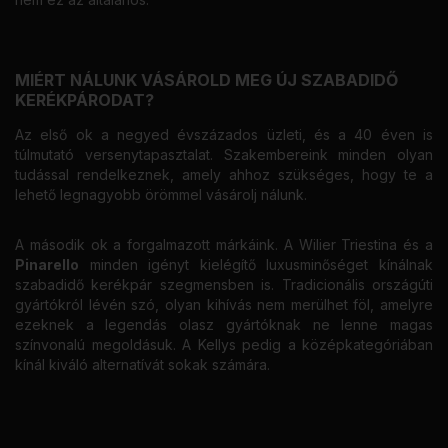
MIÉRT NÁLUNK VÁSÁROLD MEG ÚJ SZABADIDŐ
KERÉKPÁRODAT?
Az első ok a negyed évszázados üzleti, és a 40 éven is
túlmutató versenytapasztalat. Szakembereink minden olyan
tudással rendelkeznek, amely ahhoz szükséges, hogy te a
lehető legnagyobb örömmel vásárolj nálunk.
A második ok a forgalmazott márkáink. A Wilier Triestina és a
Pinarello
minden igényt kielégítő luxusminőséget kínálnak
szabadidő kerékpár szegmensben is. Tradicionális országúti
gyártókról lévén szó, olyan kihívás nem merülhet föl, amelyre
ezeknek a legendás olasz gyártóknak ne lenne magas
színvonalú megoldásuk. A Kellys pedig a középkategóriában
kínál kiváló alternatívát sokak számára.