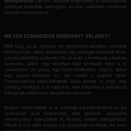
kerékpárokról
van szó, amelyek kifejezetten a kerékpározás
élményét hivatottak elősegíteni, és nem valamiféle versenyre
sarkallni a kerékpárost.
MILYEN SZABADIDŐS KERÉKPÁRT VÁLASSZ?
Attól függ, mi az igényed. Ha rendszerint aszfalton szeretnél
kerékpározni, akkor elsősorban egy országúti kerékpár lenne
a legmegfelelőbb számodra. Ha az erdő, a természet a kedves
számodra, akkor egy mountain bike kerékpár lehet a te
választásod. Ha pedig, egy kicsit mindkettőre vágysz, akkor
egy gravel kerékpár az, ami neked a legjobb lehet.
Természetesen előfordulhatnak olyan esetek is, hogy egy
trekking kerékpár a jó választás, nem beszélve a különböző
kategóriák elektromos rásegítéses verzióiról.
Nagyon fontos kitétel az ár. ezeknek a kerékpároknak az ára
rendszerint jóval kedvezőbb, mint azoknak, amelyeket
versenyzésre fejlesztettek ki. Nyilván, minden kategóriában
létezik 4-5-6 millió forintos top-szabadidő kerékpár, de azért
nem ez az általános.