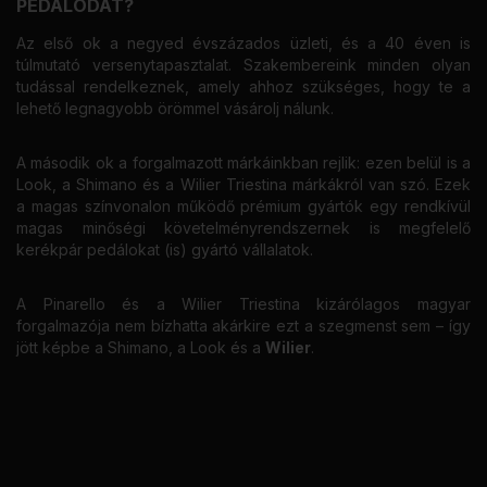
PEDÁLODAT?
Az első ok a negyed évszázados üzleti, és a 40 éven is
túlmutató versenytapasztalat. Szakembereink minden olyan
tudással rendelkeznek, amely ahhoz szükséges, hogy te a
lehető legnagyobb örömmel vásárolj nálunk.
A második ok a forgalmazott márkáinkban rejlik: ezen belül is a
Look, a Shimano és a Wilier Triestina márkákról van szó. Ezek
a magas színvonalon működő prémium gyártók egy rendkívül
magas minőségi követelményrendszernek is megfelelő
kerékpár pedálokat (is) gyártó vállalatok.
A Pinarello és a Wilier Triestina kizárólagos magyar
forgalmazója nem bízhatta akárkire ezt a szegmenst sem – így
jött képbe a Shimano, a Look és a
Wilier
.