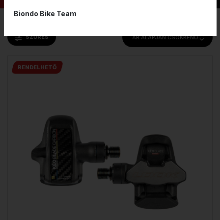
Biondo Bike Team
SZŰRÉS
ÁR ALAPJÁN CSÖKKENŐ
RENDELHETŐ